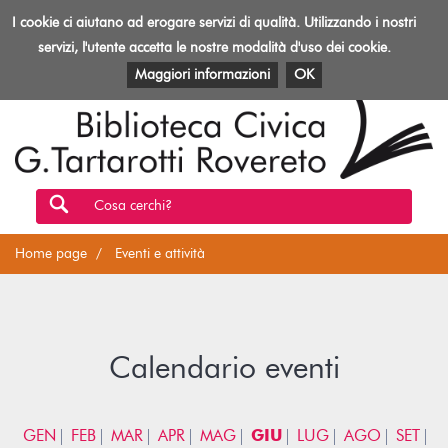
Biblioteca
I cookie ci aiutano ad erogare servizi di qualità. Utilizzando i nostri
Toggl
Rovereto
navig
servizi, l'utente accetta le nostre modalità d'uso dei cookie.
EVENTI E ATTIVITÀ
PATRIMONIO E RISORSE
Maggiori informazioni
OK
Cosa cerchi?
Home page
Eventi e attività
Calendario eventi
GEN
FEB
MAR
APR
MAG
GIU
LUG
AGO
SET