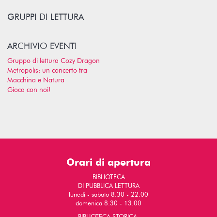
GRUPPI DI LETTURA
ARCHIVIO EVENTI
Gruppo di lettura Cozy Dragon
Metropolis: un concerto tra
Macchina e Natura
Gioca con noi!
Orari di apertura
BIBLIOTECA
DI PUBBLICA LETTURA
lunedì - sabato 8.30 - 22.00
domenica 8.30 - 13.00