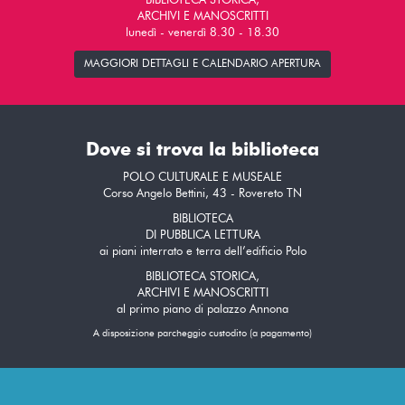
BIBLIOTECA STORICA,
ARCHIVI E MANOSCRITTI
lunedì - venerdì 8.30 - 18.30
MAGGIORI DETTAGLI E CALENDARIO APERTURA
Dove si trova la biblioteca
POLO CULTURALE E MUSEALE
Corso Angelo Bettini, 43 - Rovereto TN
BIBLIOTECA
DI PUBBLICA LETTURA
ai piani interrato e terra dell’edificio Polo
BIBLIOTECA STORICA,
ARCHIVI E MANOSCRITTI
al primo piano di palazzo Annona
A disposizione parcheggio custodito (a pagamento)