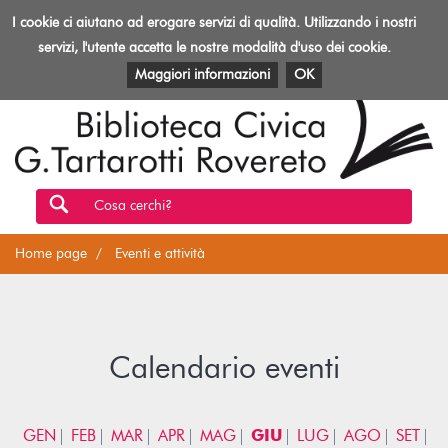
Biblioteca
I cookie ci aiutano ad erogare servizi di qualità. Utilizzando i nostri
Toggl
Rovereto
navig
servizi, l'utente accetta le nostre modalità d'uso dei cookie.
EVENTI E ATTIVITÀ
PATRIMONIO E RISORSE
Maggiori informazioni
OK
Cosa cerchi?
Home page
Eventi e attività
Calendario eventi
GEN
FEB
MAR
APR
MAG
GIU
LUG
AGO
SET