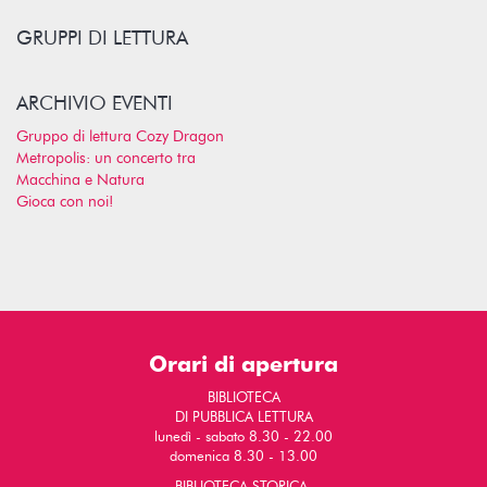
GRUPPI DI LETTURA
ARCHIVIO EVENTI
Gruppo di lettura Cozy Dragon
Metropolis: un concerto tra
Macchina e Natura
Gioca con noi!
Orari di apertura
BIBLIOTECA
DI PUBBLICA LETTURA
lunedì - sabato 8.30 - 22.00
domenica 8.30 - 13.00