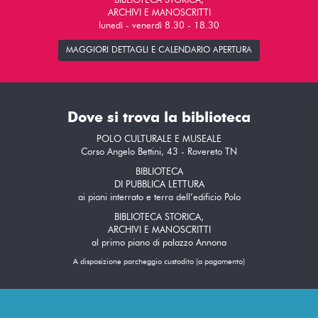
BIBLIOTECA STORICA,
ARCHIVI E MANOSCRITTI
lunedì - venerdì 8.30 - 18.30
MAGGIORI DETTAGLI E CALENDARIO APERTURA
Dove si trova la biblioteca
POLO CULTURALE E MUSEALE
Corso Angelo Bettini, 43 - Rovereto TN
BIBLIOTECA
DI PUBBLICA LETTURA
ai piani interrato e terra dell’edificio Polo
BIBLIOTECA STORICA,
ARCHIVI E MANOSCRITTI
al primo piano di palazzo Annona
A disposizione parcheggio custodito (a pagamento)