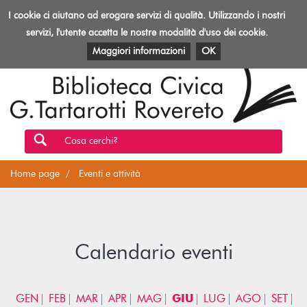
Biblioteca
I cookie ci aiutano ad erogare servizi di qualità. Utilizzando i nostri
Toggl
Rovereto
navig
servizi, l'utente accetta le nostre modalità d'uso dei cookie.
EVENTI E ATTIVITÀ
PATRIMONIO E RISORSE
Maggiori informazioni
OK
Cosa cerchi?
Home page
Eventi e attività
Calendario eventi
GEN
FEB
MAR
APR
MAG
GIU
LUG
AGO
SET