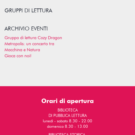
GRUPPI DI LETTURA
ARCHIVIO EVENTI
Gruppo di lettura Cozy Dragon
Metropolis: un concerto tra
Macchina e Natura
Gioca con noi!
Orari di apertura
BIBLIOTECA
DI PUBBLICA LETTURA
lunedì - sabato 8.30 - 22.00
domenica 8.30 - 13.00