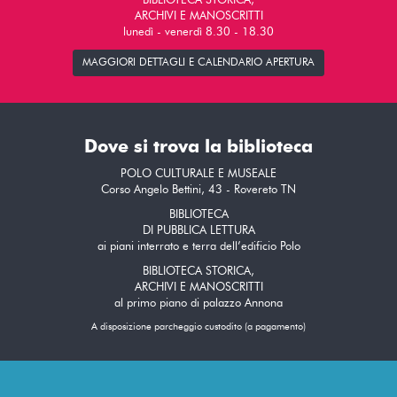
BIBLIOTECA STORICA,
ARCHIVI E MANOSCRITTI
lunedì - venerdì 8.30 - 18.30
MAGGIORI DETTAGLI E CALENDARIO APERTURA
Dove si trova la biblioteca
POLO CULTURALE E MUSEALE
Corso Angelo Bettini, 43 - Rovereto TN
BIBLIOTECA
DI PUBBLICA LETTURA
ai piani interrato e terra dell’edificio Polo
BIBLIOTECA STORICA,
ARCHIVI E MANOSCRITTI
al primo piano di palazzo Annona
A disposizione parcheggio custodito (a pagamento)