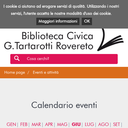
Biblioteca
I cookie ci aiutano ad erogare servizi di qualità. Utilizzando i nostri
Toggl
Rovereto
navig
servizi, l'utente accetta le nostre modalità d'uso dei cookie.
EVENTI E ATTIVITÀ
PATRIMONIO E RISORSE
Maggiori informazioni
OK
Cosa cerchi?
Home page
Eventi e attività
Calendario eventi
GEN
FEB
MAR
APR
MAG
GIU
LUG
AGO
SET