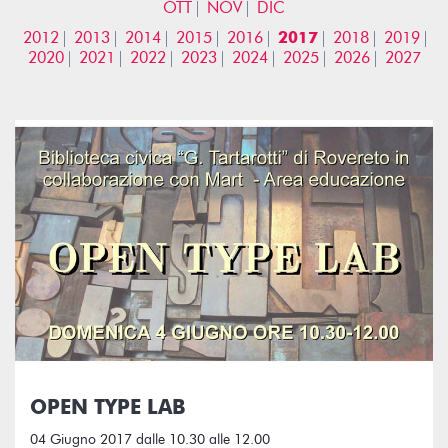
OTT
NOV
DIC
2012
2013
2014
2015
2016
2017
2018
2019
2020
2021
2022
2023
2024
2025
2026
2027
OPEN TYPE LAB
04 Giugno 2017 dalle 10.30 alle 12.00