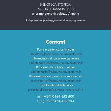
BIBLIOTECA STORICA,
ARCHIVI E MANOSCRITTI
al primo piano di palazzo Annona
A disposizione parcheggio custodito (a pagamento)
Contatti
Posta elettronica certificata
biblioteca@pec.comune.rovereto.tn.it
Informazioni di carattere generale
bibliotecacivica@comune.rovereto.tn.it
Biblioteca di pubblica lettura
bibliotecario@comune.rovereto.tn.it
Biblioteca storica, archivi e manoscritti
archivistorici@comune.rovereto.tn.it
Prestito interbibliotecario
prestitibiblioteca@comune.rovereto.tn.it
Tel. (+39) 0464 452 500
Fax (+39) 0464 452 344