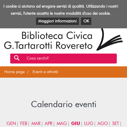
Biblioteca
I cookie ci aiutano ad erogare servizi di qualità. Utilizzando i nostri
Toggl
Rovereto
navig
servizi, l'utente accetta le nostre modalità d'uso dei cookie.
EVENTI E ATTIVITÀ
PATRIMONIO E RISORSE
Maggiori informazioni
OK
Cosa cerchi?
Home page
Eventi e attività
Calendario eventi
GEN
FEB
MAR
APR
MAG
GIU
LUG
AGO
SET