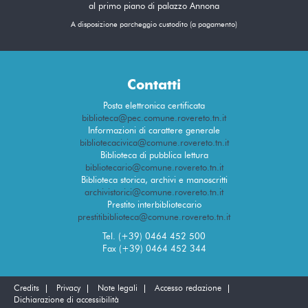
al primo piano di palazzo Annona
A disposizione parcheggio custodito (a pagamento)
Contatti
Posta elettronica certificata
biblioteca@pec.comune.rovereto.tn.it
Informazioni di carattere generale
bibliotecacivica@comune.rovereto.tn.it
Biblioteca di pubblica lettura
bibliotecario@comune.rovereto.tn.it
Biblioteca storica, archivi e manoscritti
archivistorici@comune.rovereto.tn.it
Prestito interbibliotecario
prestitibiblioteca@comune.rovereto.tn.it
Tel. (+39) 0464 452 500
Fax (+39) 0464 452 344
Credits
Privacy
Note legali
Accesso redazione
Dichiarazione di accessibilità