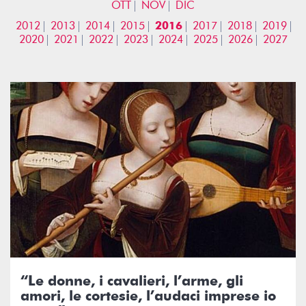
OTT
NOV
DIC
2012
2013
2014
2015
2016
2017
2018
2019
2020
2021
2022
2023
2024
2025
2026
2027
“Le donne, i cavalieri, l’arme, gli
amori, le cortesie, l’audaci imprese io