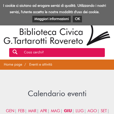
Biblioteca
I cookie ci aiutano ad erogare servizi di qualità. Utilizzando i nostri
Toggl
Rovereto
navig
servizi, l'utente accetta le nostre modalità d'uso dei cookie.
EVENTI E ATTIVITÀ
PATRIMONIO E RISORSE
Maggiori informazioni
OK
Cosa cerchi?
Home page
Eventi e attività
Calendario eventi
GEN
FEB
MAR
APR
MAG
GIU
LUG
AGO
SET