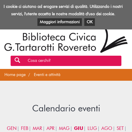
Biblioteca
I cookie ci aiutano ad erogare servizi di qualità. Utilizzando i nostri
Toggl
Rovereto
navig
servizi, l'utente accetta le nostre modalità d'uso dei cookie.
EVENTI E ATTIVITÀ
PATRIMONIO E RISORSE
Maggiori informazioni
OK
Cosa cerchi?
Home page
Eventi e attività
Calendario eventi
GEN
FEB
MAR
APR
MAG
GIU
LUG
AGO
SET