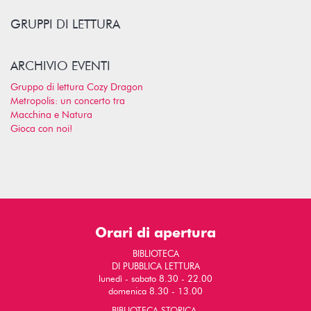
GRUPPI DI LETTURA
ARCHIVIO EVENTI
Gruppo di lettura Cozy Dragon
Metropolis: un concerto tra
Macchina e Natura
Gioca con noi!
Orari di apertura
BIBLIOTECA
DI PUBBLICA LETTURA
lunedì - sabato 8.30 - 22.00
domenica 8.30 - 13.00