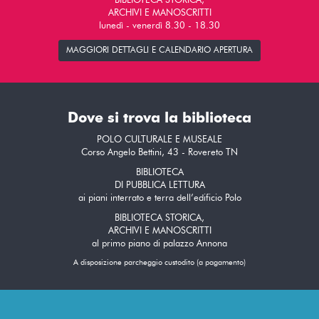
BIBLIOTECA STORICA,
ARCHIVI E MANOSCRITTI
lunedì - venerdì 8.30 - 18.30
MAGGIORI DETTAGLI E CALENDARIO APERTURA
Dove si trova la biblioteca
POLO CULTURALE E MUSEALE
Corso Angelo Bettini, 43 - Rovereto TN
BIBLIOTECA
DI PUBBLICA LETTURA
ai piani interrato e terra dell’edificio Polo
BIBLIOTECA STORICA,
ARCHIVI E MANOSCRITTI
al primo piano di palazzo Annona
A disposizione parcheggio custodito (a pagamento)