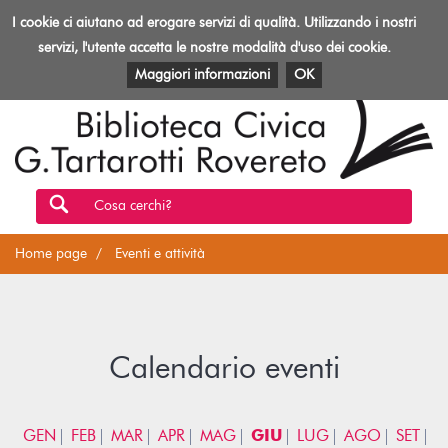
Biblioteca
I cookie ci aiutano ad erogare servizi di qualità. Utilizzando i nostri
Toggl
Rovereto
navig
servizi, l'utente accetta le nostre modalità d'uso dei cookie.
EVENTI E ATTIVITÀ
PATRIMONIO E RISORSE
Maggiori informazioni
OK
Cosa cerchi?
Home page
Eventi e attività
Calendario eventi
GEN
FEB
MAR
APR
MAG
GIU
LUG
AGO
SET