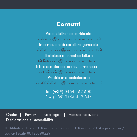
Contatti
Posta elettronica certificata
biblioteca@pec.comune.rovereto.tn.it
Informazioni di carattere generale
bibliotecacivica@comune.rovereto.tn.it
Biblioteca di pubblica lettura
bibliotecario@comune.rovereto.tn.it
Biblioteca storica, archivi e manoscritti
archivistorici@comune.rovereto.tn.it
Prestito interbibliotecario
prestitibiblioteca@comune.rovereto.tn.it
Tel. (+39) 0464 452 500
Fax (+39) 0464 452 344
Credits
Privacy
Note legali
Accesso redazione
Dichiarazione di accessibilità
© Biblioteca Civica di Rovereto / Comune di Rovereto 2014 - partita iva /
codice fiscale 00125390229