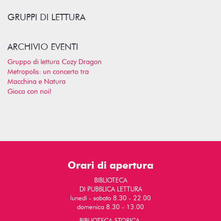
GRUPPI DI LETTURA
ARCHIVIO EVENTI
Gruppo di lettura Cozy Dragon
Metropolis: un concerto tra
Macchina e Natura
Gioca con noi!
Orari di apertura
BIBLIOTECA
DI PUBBLICA LETTURA
lunedì - sabato 8.30 - 22.00
domenica 8.30 - 13.00