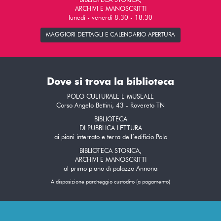
BIBLIOTECA STORICA,
ARCHIVI E MANOSCRITTI
lunedì - venerdì 8.30 - 18.30
MAGGIORI DETTAGLI E CALENDARIO APERTURA
Dove si trova la biblioteca
POLO CULTURALE E MUSEALE
Corso Angelo Bettini, 43 - Rovereto TN
BIBLIOTECA
DI PUBBLICA LETTURA
ai piani interrato e terra dell’edificio Polo
BIBLIOTECA STORICA,
ARCHIVI E MANOSCRITTI
al primo piano di palazzo Annona
A disposizione parcheggio custodito (a pagamento)