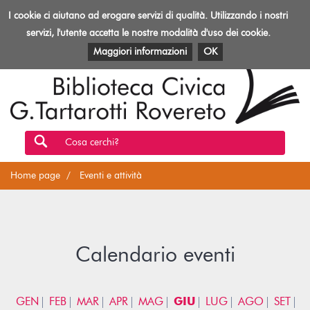
Biblioteca
I cookie ci aiutano ad erogare servizi di qualità. Utilizzando i nostri
Toggl
Rovereto
navig
servizi, l'utente accetta le nostre modalità d'uso dei cookie.
EVENTI E ATTIVITÀ
PATRIMONIO E RISORSE
Maggiori informazioni
OK
Cosa cerchi?
Home page
Eventi e attività
Calendario eventi
GEN
FEB
MAR
APR
MAG
GIU
LUG
AGO
SET