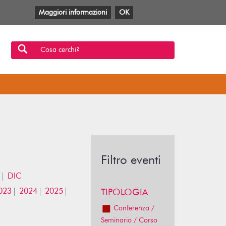
Maggiori informazioni
OK
Facebook
Twitter
YouTube
Anobii
SBT
Mlol
Cosa cerchi?
Filtro eventi
DIC
023
2024
2025
TIPOLOGIA
Conferenza /
Seminario / Corso