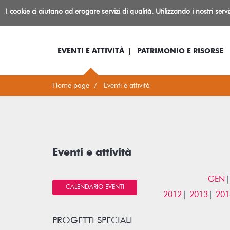
Biblioteca
I cookie ci aiutano ad erogare servizi di qualità. Utilizzando i nostri serv
Io sono...
Log-in
Inform
Rovereto
EVENTI E ATTIVITÀ
PATRIMONIO E RISORSE
Home page
Eventi e attività
Eventi e attività
GEN
CALENDARIO EVENTI
2012
2013
201
PROGETTI SPECIALI