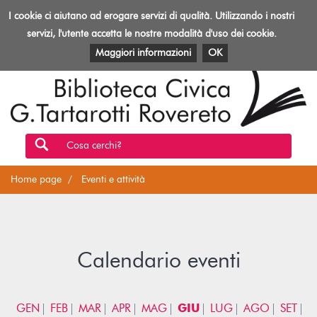
Biblioteca
I cookie ci aiutano ad erogare servizi di qualità. Utilizzando i nostri
Toggl
Rovereto
navig
servizi, l'utente accetta le nostre modalità d'uso dei cookie.
EVENTI E ATTIVITÀ
PATRIMONIO E RISORSE
Maggiori informazioni
OK
Cosa cerchi?
Home page
Eventi e attività
Calendario eventi
GEN
FEB
MAR
APR
MAG
GIU
LUG
AGO
SET