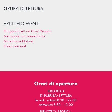
GRUPPI DI LETTURA
ARCHIVIO EVENTI
Gruppo di lettura Cozy Dragon
Metropolis: un concerto tra
Macchina e Natura
Gioca con noi!
Orari di apertura
BIBLIOTECA
DI PUBBLICA LETTURA
lunedì - sabato 8.30 - 22.00
domenica 8.30 - 13.00