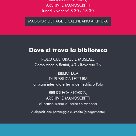
BIBLIOTECA STORICA,
ARCHIVI E MANOSCRITTI
lunedì - venerdì 8.30 - 18.30
MAGGIORI DETTAGLI E CALENDARIO APERTURA
Dove si trova la biblioteca
POLO CULTURALE E MUSEALE
Corso Angelo Bettini, 43 - Rovereto TN
BIBLIOTECA
DI PUBBLICA LETTURA
ai piani interrato e terra dell’edificio Polo
BIBLIOTECA STORICA,
ARCHIVI E MANOSCRITTI
al primo piano di palazzo Annona
A disposizione parcheggio custodito (a pagamento)