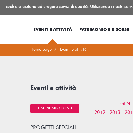
Biblioteca
I cookie ci aiutano ad erogare servizi di qualità. Utilizzando i nostri serv
Io sono...
Log-in
Inform
Rovereto
EVENTI E ATTIVITÀ
PATRIMONIO E RISORSE
Home page
Eventi e attività
Eventi e attività
GEN
CALENDARIO EVENTI
2012
2013
201
PROGETTI SPECIALI