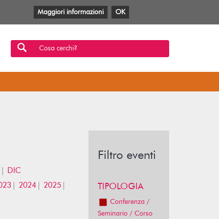
Maggiori informazioni
OK
Facebook
Twitter
YouTube
Anobii
SBT
Mlol
Cosa cerchi?
Filtro eventi
DIC
023
2024
2025
TIPOLOGIA
Conferenza /
Seminario / Corso