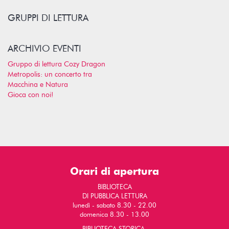
GRUPPI DI LETTURA
ARCHIVIO EVENTI
Gruppo di lettura Cozy Dragon
Metropolis: un concerto tra
Macchina e Natura
Gioca con noi!
Orari di apertura
BIBLIOTECA
DI PUBBLICA LETTURA
lunedì - sabato 8.30 - 22.00
domenica 8.30 - 13.00