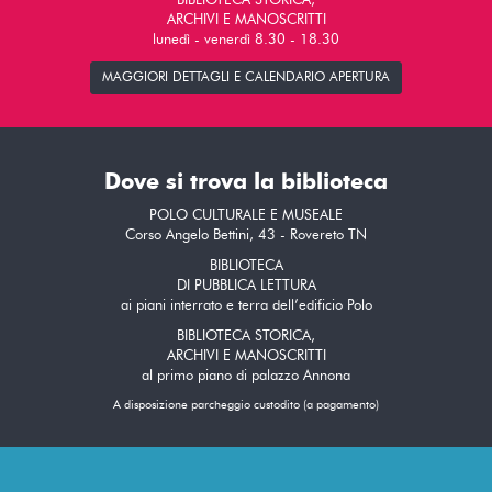
BIBLIOTECA STORICA,
ARCHIVI E MANOSCRITTI
lunedì - venerdì 8.30 - 18.30
MAGGIORI DETTAGLI E CALENDARIO APERTURA
Dove si trova la biblioteca
POLO CULTURALE E MUSEALE
Corso Angelo Bettini, 43 - Rovereto TN
BIBLIOTECA
DI PUBBLICA LETTURA
ai piani interrato e terra dell’edificio Polo
BIBLIOTECA STORICA,
ARCHIVI E MANOSCRITTI
al primo piano di palazzo Annona
A disposizione parcheggio custodito (a pagamento)