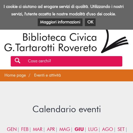
Biblioteca
I cookie ci aiutano ad erogare servizi di qualità. Utilizzando i nostri
Toggl
Rovereto
navig
servizi, l'utente accetta le nostre modalità d'uso dei cookie.
EVENTI E ATTIVITÀ
PATRIMONIO E RISORSE
Maggiori informazioni
OK
Cosa cerchi?
Home page
Eventi e attività
Calendario eventi
GEN
FEB
MAR
APR
MAG
GIU
LUG
AGO
SET