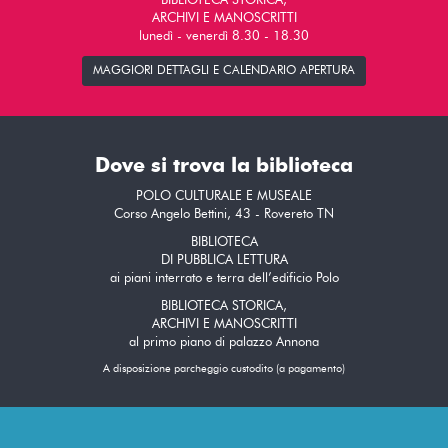
BIBLIOTECA STORICA,
ARCHIVI E MANOSCRITTI
lunedì - venerdì 8.30 - 18.30
MAGGIORI DETTAGLI E CALENDARIO APERTURA
Dove si trova la biblioteca
POLO CULTURALE E MUSEALE
Corso Angelo Bettini, 43 - Rovereto TN
BIBLIOTECA
DI PUBBLICA LETTURA
ai piani interrato e terra dell’edificio Polo
BIBLIOTECA STORICA,
ARCHIVI E MANOSCRITTI
al primo piano di palazzo Annona
A disposizione parcheggio custodito (a pagamento)