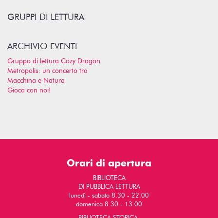
GRUPPI DI LETTURA
ARCHIVIO EVENTI
Gruppo di lettura Cozy Dragon
Metropolis: un concerto tra
Macchina e Natura
Gioca con noi!
Orari di apertura
BIBLIOTECA
DI PUBBLICA LETTURA
lunedì - sabato 8.30 - 22.00
domenica 8.30 - 13.00