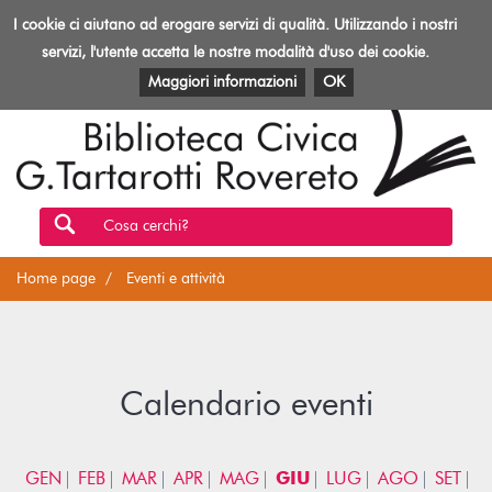
Biblioteca
I cookie ci aiutano ad erogare servizi di qualità. Utilizzando i nostri
Toggl
Rovereto
navig
servizi, l'utente accetta le nostre modalità d'uso dei cookie.
EVENTI E ATTIVITÀ
PATRIMONIO E RISORSE
Maggiori informazioni
OK
Cosa cerchi?
Home page
Eventi e attività
Calendario eventi
GEN
FEB
MAR
APR
MAG
GIU
LUG
AGO
SET