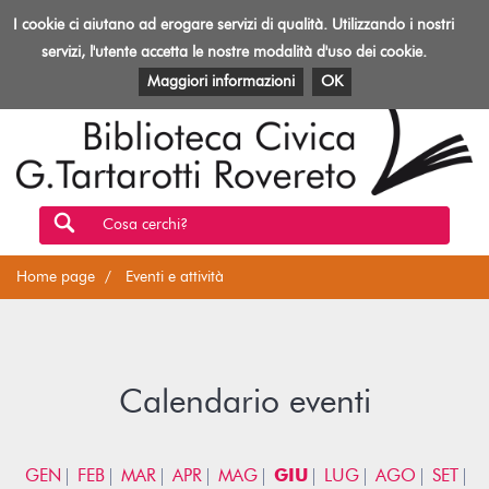
Biblioteca
I cookie ci aiutano ad erogare servizi di qualità. Utilizzando i nostri
Toggl
Rovereto
navig
servizi, l'utente accetta le nostre modalità d'uso dei cookie.
EVENTI E ATTIVITÀ
PATRIMONIO E RISORSE
Maggiori informazioni
OK
Cosa cerchi?
Home page
Eventi e attività
Calendario eventi
GEN
FEB
MAR
APR
MAG
GIU
LUG
AGO
SET