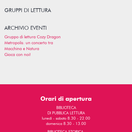
GRUPPI DI LETTURA
ARCHIVIO EVENTI
Gruppo di lettura Cozy Dragon
Metropolis: un concerto tra
Macchina e Natura
Gioca con noi!
Orari di apertura
BIBLIOTECA
DI PUBBLICA LETTURA
lunedì - sabato 8.30 - 22.00
domenica 8.30 - 13.00