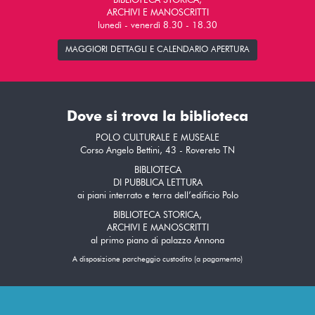
BIBLIOTECA STORICA,
ARCHIVI E MANOSCRITTI
lunedì - venerdì 8.30 - 18.30
MAGGIORI DETTAGLI E CALENDARIO APERTURA
Dove si trova la biblioteca
POLO CULTURALE E MUSEALE
Corso Angelo Bettini, 43 - Rovereto TN
BIBLIOTECA
DI PUBBLICA LETTURA
ai piani interrato e terra dell’edificio Polo
BIBLIOTECA STORICA,
ARCHIVI E MANOSCRITTI
al primo piano di palazzo Annona
A disposizione parcheggio custodito (a pagamento)