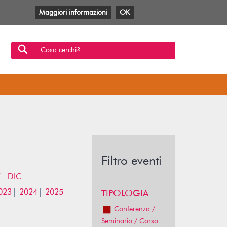
Maggiori informazioni
OK
Facebook
Twitter
YouTube
Anobii
SBT
Mlol
Cosa cerchi?
Filtro eventi
DIC
023
2024
2025
TIPOLOGIA
Conferenza /
Seminario / Corso