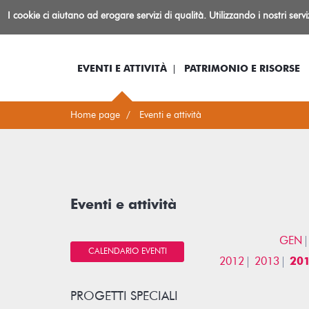
Biblioteca
I cookie ci aiutano ad erogare servizi di qualità. Utilizzando i nostri serv
Io sono...
Log-in
Inform
Rovereto
EVENTI E ATTIVITÀ
PATRIMONIO E RISORSE
Home page
Eventi e attività
Eventi e attività
GEN
CALENDARIO EVENTI
2012
2013
20
PROGETTI SPECIALI