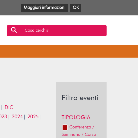
Maggiori informazioni
OK
Facebook
Twitter
YouTube
Anobii
SBT
Mlol
Cosa cerchi?
Filtro eventi
DIC
023
2024
2025
TIPOLOGIA
Conferenza /
Seminario / Corso