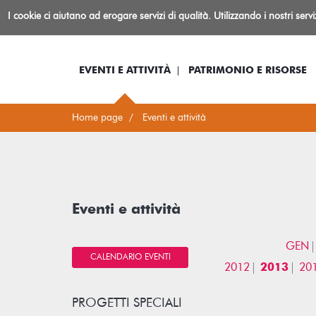
Biblioteca
I cookie ci aiutano ad erogare servizi di qualità. Utilizzando i nostri serv
Io sono...
Log-in
Inform
Rovereto
EVENTI E ATTIVITÀ
PATRIMONIO E RISORSE
Home page
Eventi e attività
Eventi e attività
GEN
CALENDARIO EVENTI
2012
2013
20
PROGETTI SPECIALI