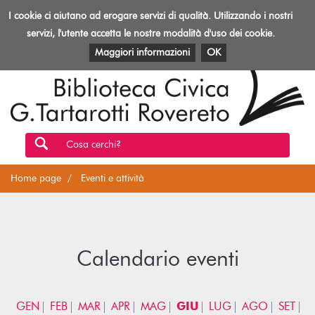
Biblioteca
I cookie ci aiutano ad erogare servizi di qualità. Utilizzando i nostri
Toggl
Rovereto
navig
servizi, l'utente accetta le nostre modalità d'uso dei cookie.
EVENTI E ATTIVITÀ
PATRIMONIO E RISORSE
Maggiori informazioni
OK
Cosa cerchi?
Home page
Eventi e attività
Calendario eventi
GEN
FEB
MAR
APR
MAG
GIU
LUG
AGO
SET