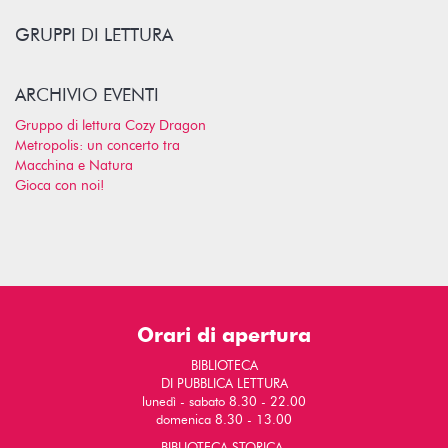
GRUPPI DI LETTURA
ARCHIVIO EVENTI
Gruppo di lettura Cozy Dragon
Metropolis: un concerto tra
Macchina e Natura
Gioca con noi!
Orari di apertura
BIBLIOTECA
DI PUBBLICA LETTURA
lunedì - sabato 8.30 - 22.00
domenica 8.30 - 13.00