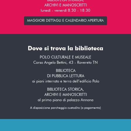
BIBLIOTECA STORICA,
ARCHIVI E MANOSCRITTI
lunedì - venerdì 8.30 - 18.30
MAGGIORI DETTAGLI E CALENDARIO APERTURA
Dove si trova la biblioteca
POLO CULTURALE E MUSEALE
Corso Angelo Bettini, 43 - Rovereto TN
BIBLIOTECA
DI PUBBLICA LETTURA
ai piani interrato e terra dell’edificio Polo
BIBLIOTECA STORICA,
ARCHIVI E MANOSCRITTI
al primo piano di palazzo Annona
A disposizione parcheggio custodito (a pagamento)