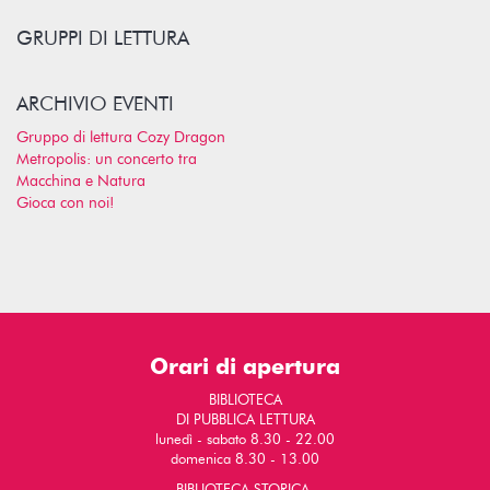
GRUPPI DI LETTURA
ARCHIVIO EVENTI
Gruppo di lettura Cozy Dragon
Metropolis: un concerto tra
Macchina e Natura
Gioca con noi!
Orari di apertura
BIBLIOTECA
DI PUBBLICA LETTURA
lunedì - sabato 8.30 - 22.00
domenica 8.30 - 13.00