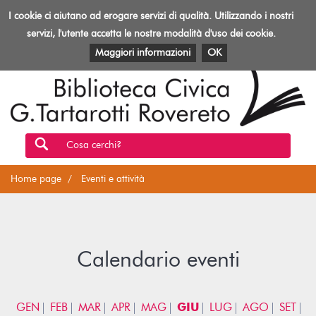
Biblioteca
I cookie ci aiutano ad erogare servizi di qualità. Utilizzando i nostri
Toggl
Rovereto
navig
servizi, l'utente accetta le nostre modalità d'uso dei cookie.
EVENTI E ATTIVITÀ
PATRIMONIO E RISORSE
Maggiori informazioni
OK
Cosa cerchi?
Home page
Eventi e attività
Calendario eventi
GEN
FEB
MAR
APR
MAG
GIU
LUG
AGO
SET