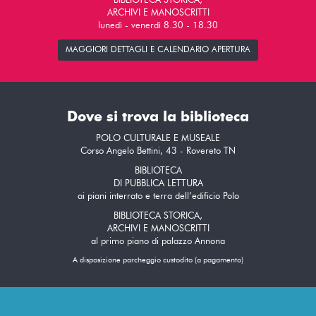
BIBLIOTECA STORICA,
ARCHIVI E MANOSCRITTI
lunedì - venerdì 8.30 - 18.30
MAGGIORI DETTAGLI E CALENDARIO APERTURA
Dove si trova la biblioteca
POLO CULTURALE E MUSEALE
Corso Angelo Bettini, 43 - Rovereto TN
BIBLIOTECA
DI PUBBLICA LETTURA
ai piani interrato e terra dell’edificio Polo
BIBLIOTECA STORICA,
ARCHIVI E MANOSCRITTI
al primo piano di palazzo Annona
A disposizione parcheggio custodito (a pagamento)