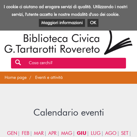
Biblioteca
I cookie ci aiutano ad erogare servizi di qualità. Utilizzando i nostri
Toggl
Rovereto
navig
servizi, l'utente accetta le nostre modalità d'uso dei cookie.
EVENTI E ATTIVITÀ
PATRIMONIO E RISORSE
Maggiori informazioni
OK
Cosa cerchi?
Home page
Eventi e attività
Calendario eventi
GEN
FEB
MAR
APR
MAG
GIU
LUG
AGO
SET