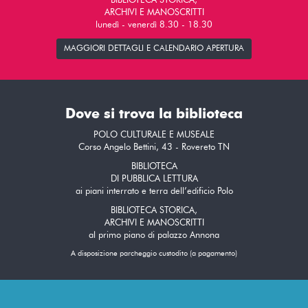
BIBLIOTECA STORICA,
ARCHIVI E MANOSCRITTI
lunedì - venerdì 8.30 - 18.30
MAGGIORI DETTAGLI E CALENDARIO APERTURA
Dove si trova la biblioteca
POLO CULTURALE E MUSEALE
Corso Angelo Bettini, 43 - Rovereto TN
BIBLIOTECA
DI PUBBLICA LETTURA
ai piani interrato e terra dell’edificio Polo
BIBLIOTECA STORICA,
ARCHIVI E MANOSCRITTI
al primo piano di palazzo Annona
A disposizione parcheggio custodito (a pagamento)