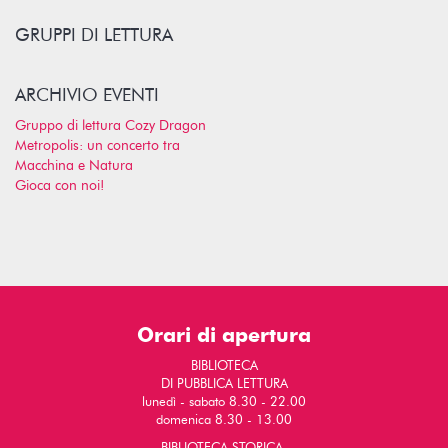
GRUPPI DI LETTURA
ARCHIVIO EVENTI
Gruppo di lettura Cozy Dragon
Metropolis: un concerto tra
Macchina e Natura
Gioca con noi!
Orari di apertura
BIBLIOTECA
DI PUBBLICA LETTURA
lunedì - sabato 8.30 - 22.00
domenica 8.30 - 13.00