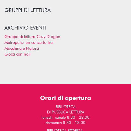
GRUPPI DI LETTURA
ARCHIVIO EVENTI
Gruppo di lettura Cozy Dragon
Metropolis: un concerto tra
Macchina e Natura
Gioca con noi!
Orari di apertura
BIBLIOTECA
DI PUBBLICA LETTURA
lunedì - sabato 8.30 - 22.00
domenica 8.30 - 13.00