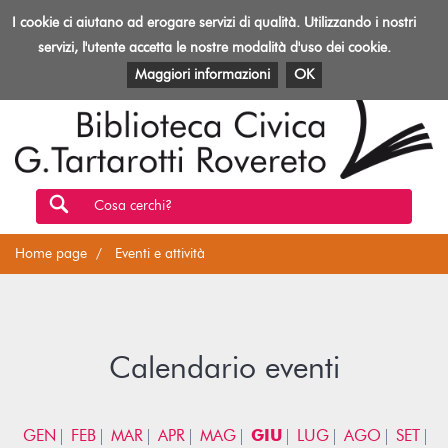
Biblioteca
I cookie ci aiutano ad erogare servizi di qualità. Utilizzando i nostri
Toggl
Rovereto
navig
servizi, l'utente accetta le nostre modalità d'uso dei cookie.
EVENTI E ATTIVITÀ
PATRIMONIO E RISORSE
Maggiori informazioni
OK
Cosa cerchi?
Home page
Eventi e attività
Calendario eventi
GEN
FEB
MAR
APR
MAG
GIU
LUG
AGO
SET