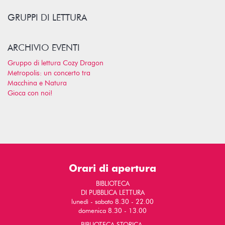
GRUPPI DI LETTURA
ARCHIVIO EVENTI
Gruppo di lettura Cozy Dragon
Metropolis: un concerto tra
Macchina e Natura
Gioca con noi!
Orari di apertura
BIBLIOTECA
DI PUBBLICA LETTURA
lunedì - sabato 8.30 - 22.00
domenica 8.30 - 13.00