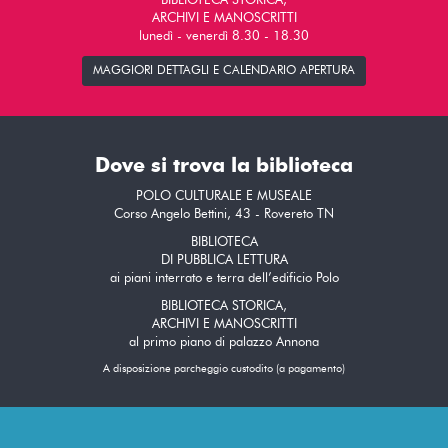
BIBLIOTECA STORICA,
ARCHIVI E MANOSCRITTI
lunedì - venerdì 8.30 - 18.30
MAGGIORI DETTAGLI E CALENDARIO APERTURA
Dove si trova la biblioteca
POLO CULTURALE E MUSEALE
Corso Angelo Bettini, 43 - Rovereto TN
BIBLIOTECA
DI PUBBLICA LETTURA
ai piani interrato e terra dell’edificio Polo
BIBLIOTECA STORICA,
ARCHIVI E MANOSCRITTI
al primo piano di palazzo Annona
A disposizione parcheggio custodito (a pagamento)