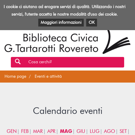
Biblioteca
I cookie ci aiutano ad erogare servizi di qualità. Utilizzando i nostri
Toggl
Rovereto
navig
servizi, l'utente accetta le nostre modalità d'uso dei cookie.
EVENTI E ATTIVITÀ
PATRIMONIO E RISORSE
Maggiori informazioni
OK
Cosa cerchi?
Home page
Eventi e attività
Calendario eventi
GEN
FEB
MAR
APR
MAG
GIU
LUG
AGO
SET