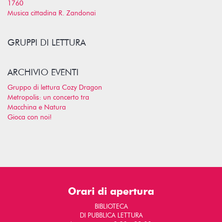
1760
Musica cittadina R. Zandonai
GRUPPI DI LETTURA
ARCHIVIO EVENTI
Gruppo di lettura Cozy Dragon
Metropolis: un concerto tra
Macchina e Natura
Gioca con noi!
Orari di apertura
BIBLIOTECA
DI PUBBLICA LETTURA