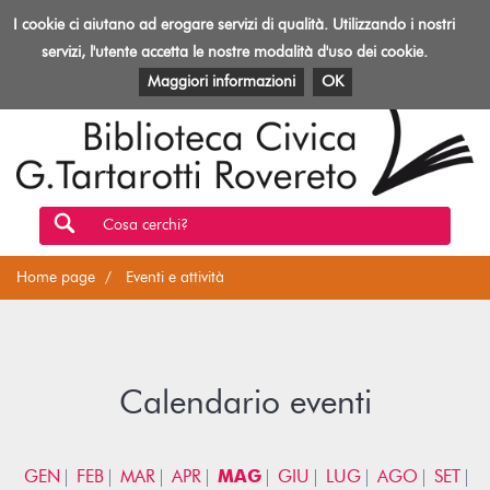
Biblioteca
I cookie ci aiutano ad erogare servizi di qualità. Utilizzando i nostri
Toggl
Rovereto
navig
servizi, l'utente accetta le nostre modalità d'uso dei cookie.
EVENTI E ATTIVITÀ
PATRIMONIO E RISORSE
Maggiori informazioni
OK
Cosa cerchi?
Home page
Eventi e attività
Calendario eventi
GEN
FEB
MAR
APR
MAG
GIU
LUG
AGO
SET