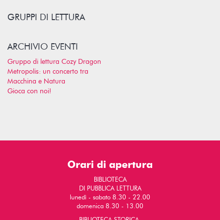
GRUPPI DI LETTURA
ARCHIVIO EVENTI
Gruppo di lettura Cozy Dragon
Metropolis: un concerto tra
Macchina e Natura
Gioca con noi!
Orari di apertura
BIBLIOTECA
DI PUBBLICA LETTURA
lunedì - sabato 8.30 - 22.00
domenica 8.30 - 13.00