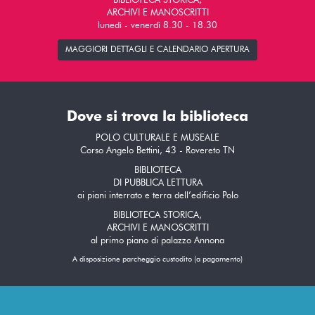
BIBLIOTECA STORICA,
ARCHIVI E MANOSCRITTI
lunedì - venerdì 8.30 - 18.30
MAGGIORI DETTAGLI E CALENDARIO APERTURA
Dove si trova la biblioteca
POLO CULTURALE E MUSEALE
Corso Angelo Bettini, 43 - Rovereto TN
BIBLIOTECA
DI PUBBLICA LETTURA
ai piani interrato e terra dell’edificio Polo
BIBLIOTECA STORICA,
ARCHIVI E MANOSCRITTI
al primo piano di palazzo Annona
A disposizione parcheggio custodito (a pagamento)