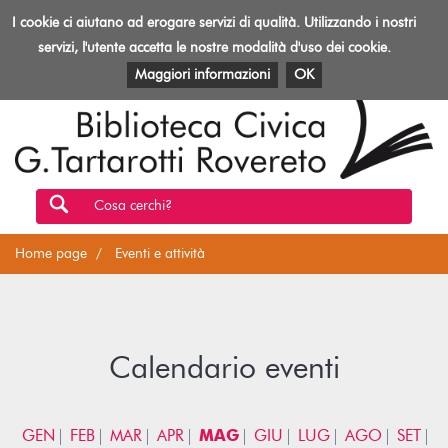
Biblioteca
I cookie ci aiutano ad erogare servizi di qualità. Utilizzando i nostri
Toggl
Rovereto
navig
servizi, l'utente accetta le nostre modalità d'uso dei cookie.
EVENTI E ATTIVITÀ
PATRIMONIO E RISORSE
Maggiori informazioni
OK
Cosa cerchi?
Home page
Eventi e attività
Calendario eventi
GEN
FEB
MAR
APR
MAG
GIU
LUG
AGO
SET