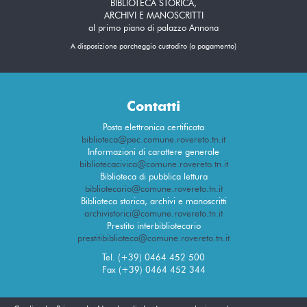
BIBLIOTECA STORICA,
ARCHIVI E MANOSCRITTI
al primo piano di palazzo Annona
A disposizione parcheggio custodito (a pagamento)
Contatti
Posta elettronica certificata
biblioteca@pec.comune.rovereto.tn.it
Informazioni di carattere generale
bibliotecacivica@comune.rovereto.tn.it
Biblioteca di pubblica lettura
bibliotecario@comune.rovereto.tn.it
Biblioteca storica, archivi e manoscritti
archivistorici@comune.rovereto.tn.it
Prestito interbibliotecario
prestitibiblioteca@comune.rovereto.tn.it
Tel. (+39) 0464 452 500
Fax (+39) 0464 452 344