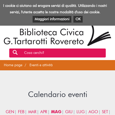
Biblioteca
I cookie ci aiutano ad erogare servizi di qualità. Utilizzando i nostri
Toggl
Rovereto
navig
servizi, l'utente accetta le nostre modalità d'uso dei cookie.
EVENTI E ATTIVITÀ
PATRIMONIO E RISORSE
Maggiori informazioni
OK
Cosa cerchi?
Home page
Eventi e attività
Calendario eventi
GEN
FEB
MAR
APR
MAG
GIU
LUG
AGO
SET