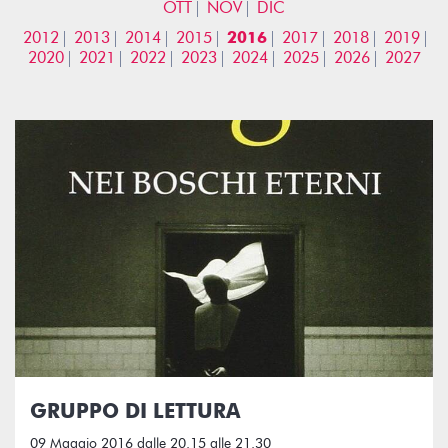
OTT
NOV
DIC
2012
2013
2014
2015
2016
2017
2018
2019
2020
2021
2022
2023
2024
2025
2026
2027
GRUPPO DI LETTURA
09 Maggio 2016 dalle 20.15 alle 21.30