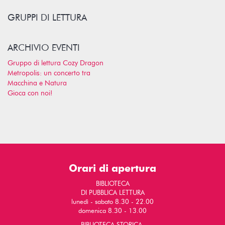
GRUPPI DI LETTURA
ARCHIVIO EVENTI
Gruppo di lettura Cozy Dragon
Metropolis: un concerto tra
Macchina e Natura
Gioca con noi!
Orari di apertura
BIBLIOTECA
DI PUBBLICA LETTURA
lunedì - sabato 8.30 - 22.00
domenica 8.30 - 13.00