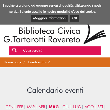
Biblioteca
I cookie ci aiutano ad erogare servizi di qualità. Utilizzando i nostri
Toggl
Rovereto
navig
servizi, l'utente accetta le nostre modalità d'uso dei cookie.
EVENTI E ATTIVITÀ
PATRIMONIO E RISORSE
Maggiori informazioni
OK
Cosa cerchi?
Home page
Eventi e attività
Calendario eventi
GEN
FEB
MAR
APR
MAG
GIU
LUG
AGO
SET