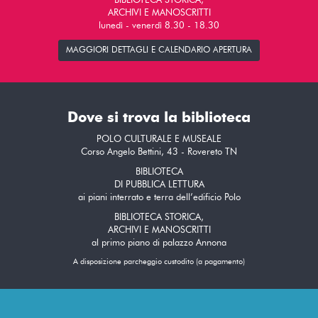
BIBLIOTECA STORICA,
ARCHIVI E MANOSCRITTI
lunedì - venerdì 8.30 - 18.30
MAGGIORI DETTAGLI E CALENDARIO APERTURA
Dove si trova la biblioteca
POLO CULTURALE E MUSEALE
Corso Angelo Bettini, 43 - Rovereto TN
BIBLIOTECA
DI PUBBLICA LETTURA
ai piani interrato e terra dell’edificio Polo
BIBLIOTECA STORICA,
ARCHIVI E MANOSCRITTI
al primo piano di palazzo Annona
A disposizione parcheggio custodito (a pagamento)