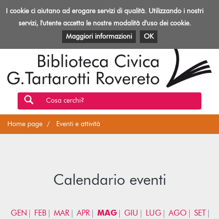
Biblioteca
I cookie ci aiutano ad erogare servizi di qualità. Utilizzando i nostri
Toggl
Rovereto
navig
servizi, l'utente accetta le nostre modalità d'uso dei cookie.
EVENTI E ATTIVITÀ
PATRIMONIO E RISORSE
Maggiori informazioni
OK
Cosa cerchi?
Home page
Eventi e attività
Calendario eventi
GEN
FEB
MAR
APR
MAG
GIU
LUG
AGO
SET