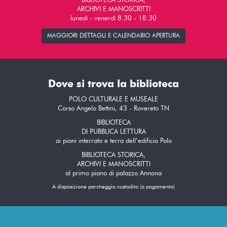
BIBLIOTECA STORICA,
ARCHIVI E MANOSCRITTI
lunedì - venerdì 8.30 - 18.30
MAGGIORI DETTAGLI E CALENDARIO APERTURA
Dove si trova la biblioteca
POLO CULTURALE E MUSEALE
Corso Angelo Bettini, 43 - Rovereto TN
BIBLIOTECA
DI PUBBLICA LETTURA
ai piani interrato e terra dell’edificio Polo
BIBLIOTECA STORICA,
ARCHIVI E MANOSCRITTI
al primo piano di palazzo Annona
A disposizione parcheggio custodito (a pagamento)