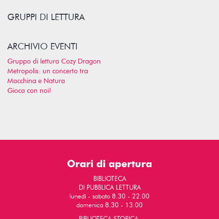
GRUPPI DI LETTURA
ARCHIVIO EVENTI
Gruppo di lettura Cozy Dragon
Metropolis: un concerto tra
Macchina e Natura
Gioca con noi!
Orari di apertura
BIBLIOTECA
DI PUBBLICA LETTURA
lunedì - sabato 8.30 - 22.00
domenica 8.30 - 13.00