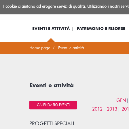
Biblioteca
I cookie ci aiutano ad erogare servizi di qualità. Utilizzando i nostri serv
Io sono...
Log-in
Inform
Rovereto
EVENTI E ATTIVITÀ
PATRIMONIO E RISORSE
Home page
Eventi e attività
Eventi e attività
GEN
CALENDARIO EVENTI
2012
2013
20
PROGETTI SPECIALI