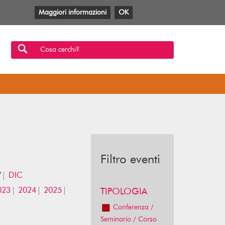
Maggiori informazioni
OK
Facebook
Twitter
YouTube
Anobii
SBT
Mlol
Cosa cerchi?
Filtro eventi
V
DIC
023
2024
2025
TIPOLOGIA
Conferenza /
Seminario / Corso