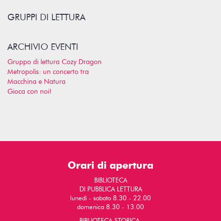
GRUPPI DI LETTURA
ARCHIVIO EVENTI
Gruppo di lettura Cozy Dragon
Metropolis: un concerto tra
Macchina e Natura
Gioca con noi!
Orari di apertura
BIBLIOTECA
DI PUBBLICA LETTURA
lunedì - sabato 8.30 - 22.00
domenica 8.30 - 13.00