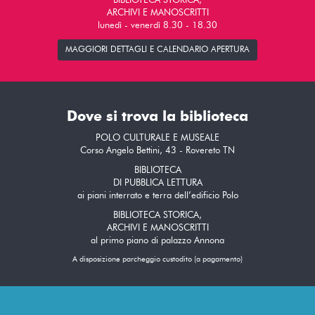
BIBLIOTECA STORICA,
ARCHIVI E MANOSCRITTI
lunedì - venerdì 8.30 - 18.30
MAGGIORI DETTAGLI E CALENDARIO APERTURA
Dove si trova la biblioteca
POLO CULTURALE E MUSEALE
Corso Angelo Bettini, 43 - Rovereto TN
BIBLIOTECA
DI PUBBLICA LETTURA
ai piani interrato e terra dell’edificio Polo
BIBLIOTECA STORICA,
ARCHIVI E MANOSCRITTI
al primo piano di palazzo Annona
A disposizione parcheggio custodito (a pagamento)