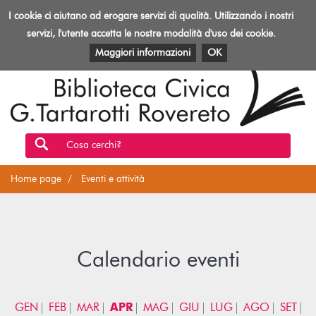
Biblioteca
I cookie ci aiutano ad erogare servizi di qualità. Utilizzando i nostri
Toggl
Rovereto
navig
servizi, l'utente accetta le nostre modalità d'uso dei cookie.
EVENTI E ATTIVITÀ
PATRIMONIO E RISORSE
Maggiori informazioni
OK
Cosa cerchi?
Home page
Eventi e attività
Calendario eventi
GEN
FEB
MAR
APR
MAG
GIU
LUG
AGO
SET