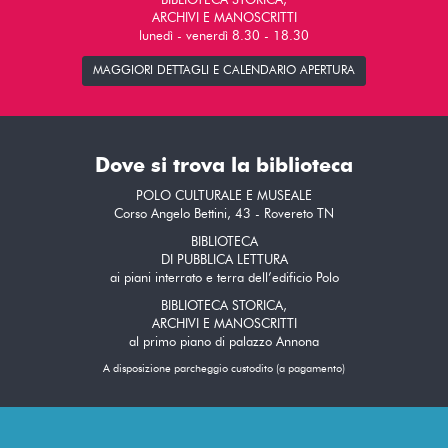
BIBLIOTECA STORICA,
ARCHIVI E MANOSCRITTI
lunedì - venerdì 8.30 - 18.30
MAGGIORI DETTAGLI E CALENDARIO APERTURA
Dove si trova la biblioteca
POLO CULTURALE E MUSEALE
Corso Angelo Bettini, 43 - Rovereto TN
BIBLIOTECA
DI PUBBLICA LETTURA
ai piani interrato e terra dell’edificio Polo
BIBLIOTECA STORICA,
ARCHIVI E MANOSCRITTI
al primo piano di palazzo Annona
A disposizione parcheggio custodito (a pagamento)