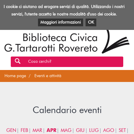
Biblioteca
I cookie ci aiutano ad erogare servizi di qualità. Utilizzando i nostri
Toggl
Rovereto
navig
servizi, l'utente accetta le nostre modalità d'uso dei cookie.
EVENTI E ATTIVITÀ
PATRIMONIO E RISORSE
Maggiori informazioni
OK
Cosa cerchi?
Home page
Eventi e attività
Calendario eventi
GEN
FEB
MAR
APR
MAG
GIU
LUG
AGO
SET