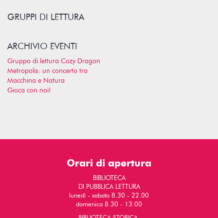
GRUPPI DI LETTURA
ARCHIVIO EVENTI
Gruppo di lettura Cozy Dragon
Metropolis: un concerto tra
Macchina e Natura
Gioca con noi!
Orari di apertura
BIBLIOTECA
DI PUBBLICA LETTURA
lunedì - sabato 8.30 - 22.00
domenica 8.30 - 13.00