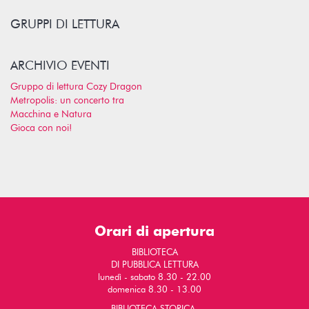
GRUPPI DI LETTURA
ARCHIVIO EVENTI
Gruppo di lettura Cozy Dragon
Metropolis: un concerto tra
Macchina e Natura
Gioca con noi!
Orari di apertura
BIBLIOTECA
DI PUBBLICA LETTURA
lunedì - sabato 8.30 - 22.00
domenica 8.30 - 13.00