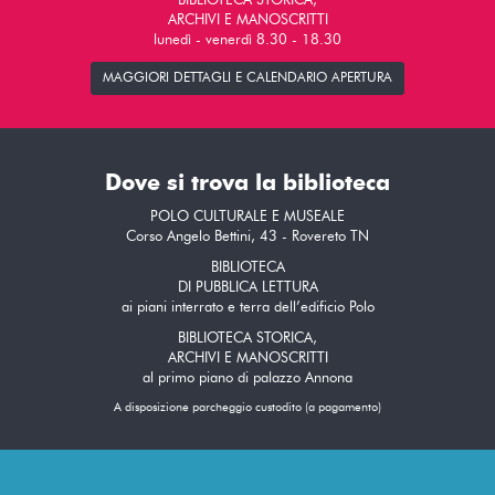
BIBLIOTECA STORICA,
ARCHIVI E MANOSCRITTI
lunedì - venerdì 8.30 - 18.30
MAGGIORI DETTAGLI E CALENDARIO APERTURA
Dove si trova la biblioteca
POLO CULTURALE E MUSEALE
Corso Angelo Bettini, 43 - Rovereto TN
BIBLIOTECA
DI PUBBLICA LETTURA
ai piani interrato e terra dell’edificio Polo
BIBLIOTECA STORICA,
ARCHIVI E MANOSCRITTI
al primo piano di palazzo Annona
A disposizione parcheggio custodito (a pagamento)