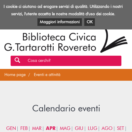
Biblioteca
I cookie ci aiutano ad erogare servizi di qualità. Utilizzando i nostri
Toggl
Rovereto
navig
servizi, l'utente accetta le nostre modalità d'uso dei cookie.
EVENTI E ATTIVITÀ
PATRIMONIO E RISORSE
Maggiori informazioni
OK
Cosa cerchi?
Home page
Eventi e attività
Calendario eventi
GEN
FEB
MAR
APR
MAG
GIU
LUG
AGO
SET