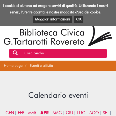
Biblioteca
I cookie ci aiutano ad erogare servizi di qualità. Utilizzando i nostri
Toggl
Rovereto
navig
servizi, l'utente accetta le nostre modalità d'uso dei cookie.
EVENTI E ATTIVITÀ
PATRIMONIO E RISORSE
Maggiori informazioni
OK
Cosa cerchi?
Home page
Eventi e attività
Calendario eventi
GEN
FEB
MAR
APR
MAG
GIU
LUG
AGO
SET