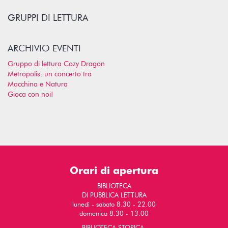
GRUPPI DI LETTURA
ARCHIVIO EVENTI
Gruppo di lettura Cozy Dragon
Metropolis: un concerto tra
Macchina e Natura
Gioca con noi!
Orari di apertura
BIBLIOTECA
DI PUBBLICA LETTURA
lunedì - sabato 8.30 - 22.00
domenica 8.30 - 13.00