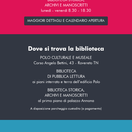
BIBLIOTECA STORICA,
ARCHIVI E MANOSCRITTI
lunedì - venerdì 8.30 - 18.30
MAGGIORI DETTAGLI E CALENDARIO APERTURA
Dove si trova la biblioteca
POLO CULTURALE E MUSEALE
Corso Angelo Bettini, 43 - Rovereto TN
BIBLIOTECA
DI PUBBLICA LETTURA
ai piani interrato e terra dell’edificio Polo
BIBLIOTECA STORICA,
ARCHIVI E MANOSCRITTI
al primo piano di palazzo Annona
A disposizione parcheggio custodito (a pagamento)