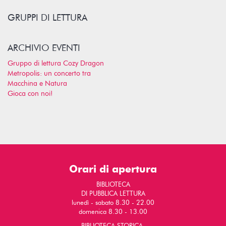
GRUPPI DI LETTURA
ARCHIVIO EVENTI
Gruppo di lettura Cozy Dragon
Metropolis: un concerto tra
Macchina e Natura
Gioca con noi!
Orari di apertura
BIBLIOTECA
DI PUBBLICA LETTURA
lunedì - sabato 8.30 - 22.00
domenica 8.30 - 13.00