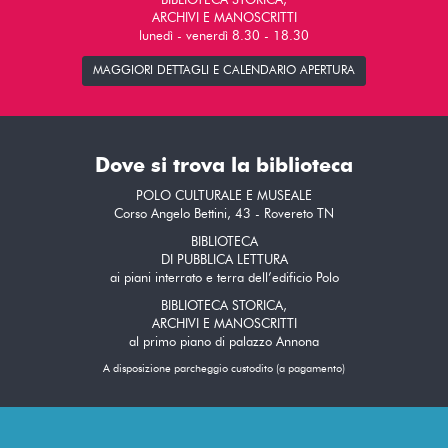
BIBLIOTECA STORICA,
ARCHIVI E MANOSCRITTI
lunedì - venerdì 8.30 - 18.30
MAGGIORI DETTAGLI E CALENDARIO APERTURA
Dove si trova la biblioteca
POLO CULTURALE E MUSEALE
Corso Angelo Bettini, 43 - Rovereto TN
BIBLIOTECA
DI PUBBLICA LETTURA
ai piani interrato e terra dell’edificio Polo
BIBLIOTECA STORICA,
ARCHIVI E MANOSCRITTI
al primo piano di palazzo Annona
A disposizione parcheggio custodito (a pagamento)