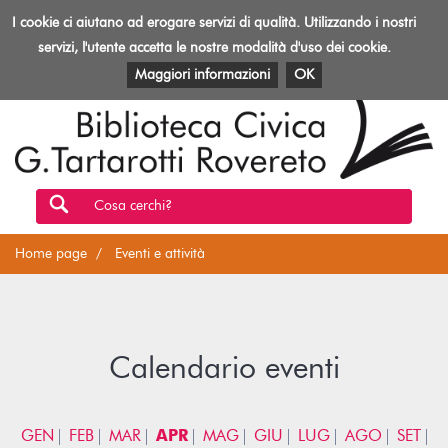
Biblioteca
I cookie ci aiutano ad erogare servizi di qualità. Utilizzando i nostri
Toggl
Rovereto
navig
servizi, l'utente accetta le nostre modalità d'uso dei cookie.
EVENTI E ATTIVITÀ
PATRIMONIO E RISORSE
Maggiori informazioni
OK
Cosa cerchi?
Home page
Eventi e attività
Calendario eventi
GEN
FEB
MAR
APR
MAG
GIU
LUG
AGO
SET