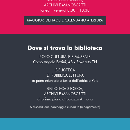
BIBLIOTECA STORICA,
ARCHIVI E MANOSCRITTI
lunedì - venerdì 8.30 - 18.30
MAGGIORI DETTAGLI E CALENDARIO APERTURA
Dove si trova la biblioteca
POLO CULTURALE E MUSEALE
Corso Angelo Bettini, 43 - Rovereto TN
BIBLIOTECA
DI PUBBLICA LETTURA
ai piani interrato e terra dell’edificio Polo
BIBLIOTECA STORICA,
ARCHIVI E MANOSCRITTI
al primo piano di palazzo Annona
A disposizione parcheggio custodito (a pagamento)