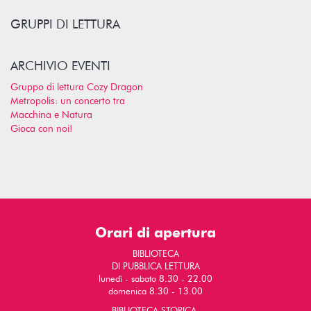
GRUPPI DI LETTURA
ARCHIVIO EVENTI
Gruppo di lettura Cozy Dragon
Metropolis: un concerto tra
Macchina e Natura
Gioca con noi!
Orari di apertura
BIBLIOTECA
DI PUBBLICA LETTURA
lunedì - sabato 8.30 - 22.00
domenica 8.30 - 13.00