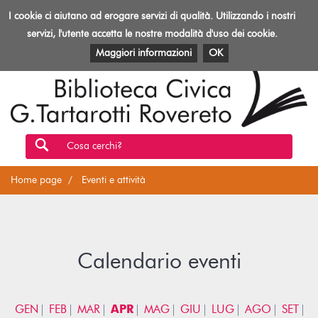
Biblioteca
I cookie ci aiutano ad erogare servizi di qualità. Utilizzando i nostri
Toggl
Rovereto
navig
servizi, l'utente accetta le nostre modalità d'uso dei cookie.
EVENTI E ATTIVITÀ
PATRIMONIO E RISORSE
Maggiori informazioni
OK
Cosa cerchi?
Home page
Eventi e attività
Calendario eventi
GEN
FEB
MAR
APR
MAG
GIU
LUG
AGO
SET