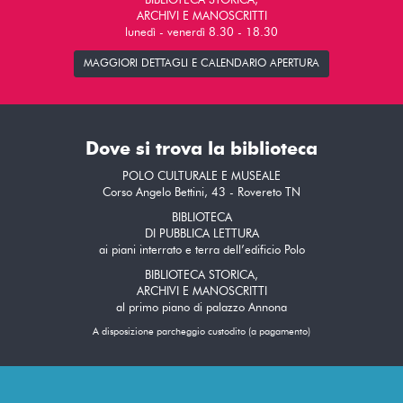
BIBLIOTECA STORICA,
ARCHIVI E MANOSCRITTI
lunedì - venerdì 8.30 - 18.30
MAGGIORI DETTAGLI E CALENDARIO APERTURA
Dove si trova la biblioteca
POLO CULTURALE E MUSEALE
Corso Angelo Bettini, 43 - Rovereto TN
BIBLIOTECA
DI PUBBLICA LETTURA
ai piani interrato e terra dell’edificio Polo
BIBLIOTECA STORICA,
ARCHIVI E MANOSCRITTI
al primo piano di palazzo Annona
A disposizione parcheggio custodito (a pagamento)