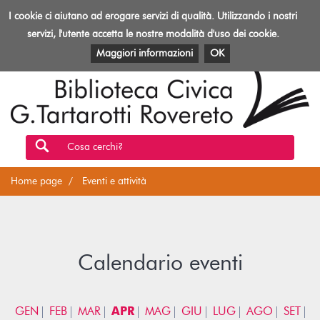
Biblioteca
I cookie ci aiutano ad erogare servizi di qualità. Utilizzando i nostri
Toggl
Rovereto
navig
servizi, l'utente accetta le nostre modalità d'uso dei cookie.
EVENTI E ATTIVITÀ
PATRIMONIO E RISORSE
Maggiori informazioni
OK
Cosa cerchi?
Home page
Eventi e attività
Calendario eventi
GEN
FEB
MAR
APR
MAG
GIU
LUG
AGO
SET