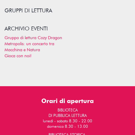
GRUPPI DI LETTURA
ARCHIVIO EVENTI
Gruppo di lettura Cozy Dragon
Metropolis: un concerto tra
Macchina e Natura
Gioca con noi!
Orari di apertura
BIBLIOTECA
DI PUBBLICA LETTURA
lunedì - sabato 8.30 - 22.00
domenica 8.30 - 13.00