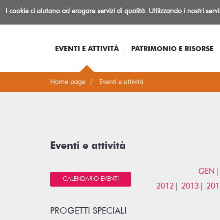
Biblioteca
I cookie ci aiutano ad erogare servizi di qualità. Utilizzando i nostri serv
Io sono...
Log-in
Inform
Rovereto
EVENTI E ATTIVITÀ
PATRIMONIO E RISORSE
Home page
Eventi e attività
Eventi e attività
GEN
CALENDARIO EVENTI
2012
2013
201
PROGETTI SPECIALI