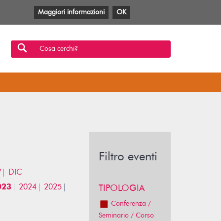
Maggiori informazioni
OK
Facebook
Twitter
YouTube
Anobii
SBT
Mlol
Cosa cerchi?
Filtro eventi
V
DIC
023
2024
2025
TIPOLOGIA
Conferenza /
Seminario / Corso