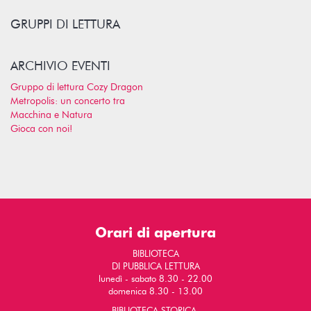
GRUPPI DI LETTURA
ARCHIVIO EVENTI
Gruppo di lettura Cozy Dragon
Metropolis: un concerto tra
Macchina e Natura
Gioca con noi!
Orari di apertura
BIBLIOTECA
DI PUBBLICA LETTURA
lunedì - sabato 8.30 - 22.00
domenica 8.30 - 13.00