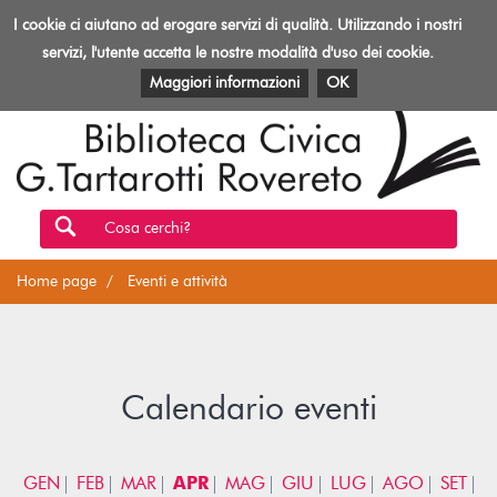
Biblioteca
I cookie ci aiutano ad erogare servizi di qualità. Utilizzando i nostri
Toggl
Rovereto
navig
servizi, l'utente accetta le nostre modalità d'uso dei cookie.
EVENTI E ATTIVITÀ
PATRIMONIO E RISORSE
Maggiori informazioni
OK
Cosa cerchi?
Home page
Eventi e attività
Calendario eventi
GEN
FEB
MAR
APR
MAG
GIU
LUG
AGO
SET