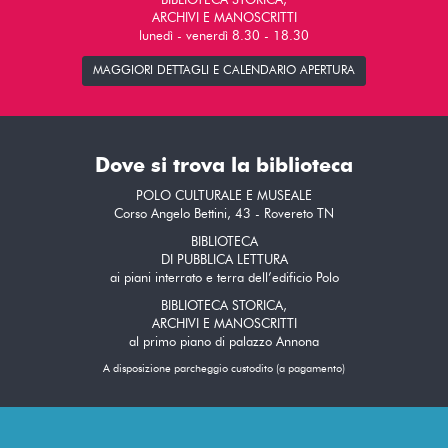
BIBLIOTECA STORICA,
ARCHIVI E MANOSCRITTI
lunedì - venerdì 8.30 - 18.30
MAGGIORI DETTAGLI E CALENDARIO APERTURA
Dove si trova la biblioteca
POLO CULTURALE E MUSEALE
Corso Angelo Bettini, 43 - Rovereto TN
BIBLIOTECA
DI PUBBLICA LETTURA
ai piani interrato e terra dell’edificio Polo
BIBLIOTECA STORICA,
ARCHIVI E MANOSCRITTI
al primo piano di palazzo Annona
A disposizione parcheggio custodito (a pagamento)