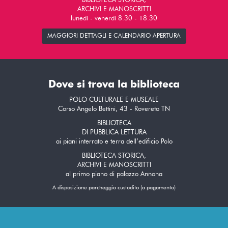
BIBLIOTECA STORICA,
ARCHIVI E MANOSCRITTI
lunedì - venerdì 8.30 - 18.30
MAGGIORI DETTAGLI E CALENDARIO APERTURA
Dove si trova la biblioteca
POLO CULTURALE E MUSEALE
Corso Angelo Bettini, 43 - Rovereto TN
BIBLIOTECA
DI PUBBLICA LETTURA
ai piani interrato e terra dell’edificio Polo
BIBLIOTECA STORICA,
ARCHIVI E MANOSCRITTI
al primo piano di palazzo Annona
A disposizione parcheggio custodito (a pagamento)