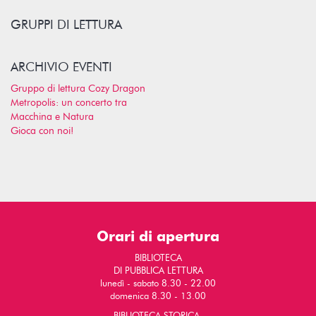
GRUPPI DI LETTURA
ARCHIVIO EVENTI
Gruppo di lettura Cozy Dragon
Metropolis: un concerto tra
Macchina e Natura
Gioca con noi!
Orari di apertura
BIBLIOTECA
DI PUBBLICA LETTURA
lunedì - sabato 8.30 - 22.00
domenica 8.30 - 13.00