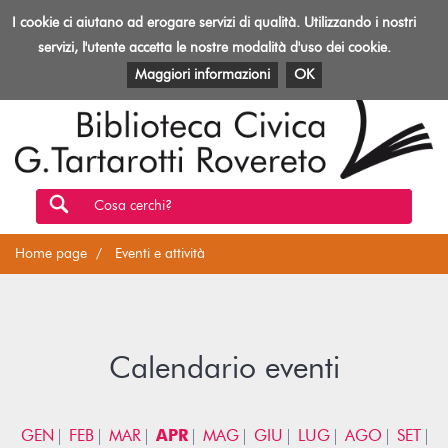
Biblioteca
I cookie ci aiutano ad erogare servizi di qualità. Utilizzando i nostri
Toggl
Rovereto
navig
servizi, l'utente accetta le nostre modalità d'uso dei cookie.
EVENTI E ATTIVITÀ
PATRIMONIO E RISORSE
Maggiori informazioni
OK
Cosa cerchi?
Home page
Eventi e attività
Calendario eventi
GEN
FEB
MAR
APR
MAG
GIU
LUG
AGO
SET