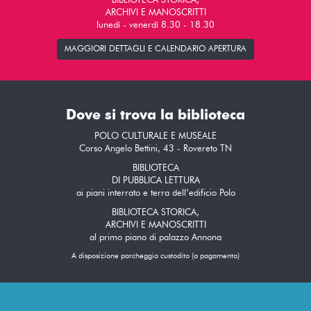
BIBLIOTECA STORICA,
ARCHIVI E MANOSCRITTI
lunedì - venerdì 8.30 - 18.30
MAGGIORI DETTAGLI E CALENDARIO APERTURA
Dove si trova la biblioteca
POLO CULTURALE E MUSEALE
Corso Angelo Bettini, 43 - Rovereto TN
BIBLIOTECA
DI PUBBLICA LETTURA
ai piani interrato e terra dell’edificio Polo
BIBLIOTECA STORICA,
ARCHIVI E MANOSCRITTI
al primo piano di palazzo Annona
A disposizione parcheggio custodito (a pagamento)