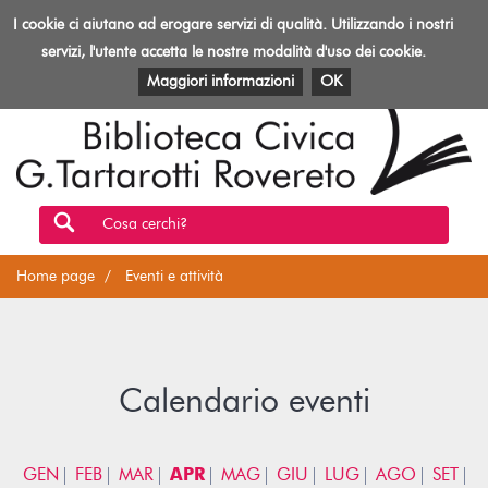
Biblioteca
I cookie ci aiutano ad erogare servizi di qualità. Utilizzando i nostri
Toggl
Rovereto
navig
servizi, l'utente accetta le nostre modalità d'uso dei cookie.
EVENTI E ATTIVITÀ
PATRIMONIO E RISORSE
Maggiori informazioni
OK
Cosa cerchi?
Home page
Eventi e attività
Calendario eventi
GEN
FEB
MAR
APR
MAG
GIU
LUG
AGO
SET