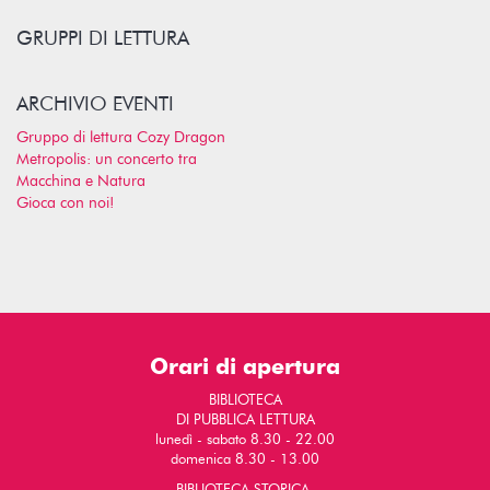
GRUPPI DI LETTURA
ARCHIVIO EVENTI
Gruppo di lettura Cozy Dragon
Metropolis: un concerto tra
Macchina e Natura
Gioca con noi!
Orari di apertura
BIBLIOTECA
DI PUBBLICA LETTURA
lunedì - sabato 8.30 - 22.00
domenica 8.30 - 13.00