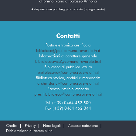
al primo piano di palazzo Annona
A disposizione parcheggio custodito (a pagamento)
Contatti
Posta elettronica certificata
biblioteca@pec.comune.rovereto.tn.it
Informazioni di carattere generale
bibliotecacivica@comune.rovereto.tn.it
Biblioteca di pubblica lettura
bibliotecario@comune.rovereto.tn.it
Biblioteca storica, archivi e manoscritti
archivistorici@comune.rovereto.tn.it
Prestito interbibliotecario
prestitibiblioteca@comune.rovereto.tn.it
Tel. (+39) 0464 452 500
Fax (+39) 0464 452 344
Credits
Privacy
Note legali
Accesso redazione
Dichiarazione di accessibilità