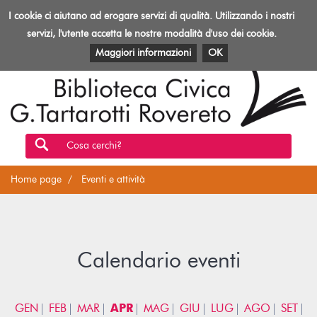
Biblioteca
I cookie ci aiutano ad erogare servizi di qualità. Utilizzando i nostri
Toggl
Rovereto
navig
servizi, l'utente accetta le nostre modalità d'uso dei cookie.
EVENTI E ATTIVITÀ
PATRIMONIO E RISORSE
Maggiori informazioni
OK
Cosa cerchi?
Home page
Eventi e attività
Calendario eventi
GEN
FEB
MAR
APR
MAG
GIU
LUG
AGO
SET