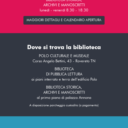
BIBLIOTECA STORICA,
ARCHIVI E MANOSCRITTI
lunedì - venerdì 8.30 - 18.30
MAGGIORI DETTAGLI E CALENDARIO APERTURA
Dove si trova la biblioteca
POLO CULTURALE E MUSEALE
Corso Angelo Bettini, 43 - Rovereto TN
BIBLIOTECA
DI PUBBLICA LETTURA
ai piani interrato e terra dell’edificio Polo
BIBLIOTECA STORICA,
ARCHIVI E MANOSCRITTI
al primo piano di palazzo Annona
A disposizione parcheggio custodito (a pagamento)