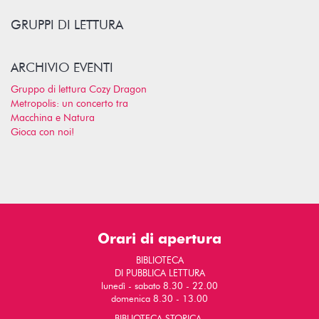
GRUPPI DI LETTURA
ARCHIVIO EVENTI
Gruppo di lettura Cozy Dragon
Metropolis: un concerto tra
Macchina e Natura
Gioca con noi!
Orari di apertura
BIBLIOTECA
DI PUBBLICA LETTURA
lunedì - sabato 8.30 - 22.00
domenica 8.30 - 13.00