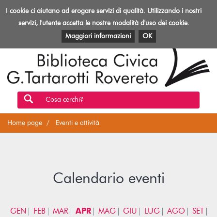
Biblioteca
I cookie ci aiutano ad erogare servizi di qualità. Utilizzando i nostri
Toggl
Rovereto
navig
servizi, l'utente accetta le nostre modalità d'uso dei cookie.
EVENTI E ATTIVITÀ
PATRIMONIO E RISORSE
Maggiori informazioni
OK
Cosa cerchi?
Home page
Eventi e attività
Calendario eventi
GEN
FEB
MAR
APR
MAG
GIU
LUG
AGO
SET