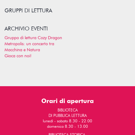
GRUPPI DI LETTURA
ARCHIVIO EVENTI
Gruppo di lettura Cozy Dragon
Metropolis: un concerto tra
Macchina e Natura
Gioca con noi!
Orari di apertura
BIBLIOTECA
DI PUBBLICA LETTURA
lunedì - sabato 8.30 - 22.00
domenica 8.30 - 13.00