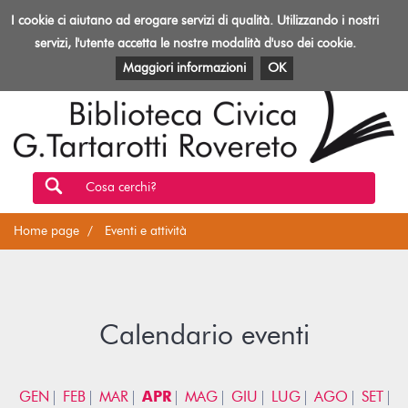
Biblioteca
I cookie ci aiutano ad erogare servizi di qualità. Utilizzando i nostri
Toggl
Rovereto
navig
servizi, l'utente accetta le nostre modalità d'uso dei cookie.
EVENTI E ATTIVITÀ
PATRIMONIO E RISORSE
Maggiori informazioni
OK
Cosa cerchi?
Home page
Eventi e attività
Calendario eventi
GEN
FEB
MAR
APR
MAG
GIU
LUG
AGO
SET