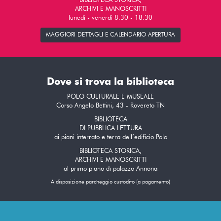
BIBLIOTECA STORICA,
ARCHIVI E MANOSCRITTI
lunedì - venerdì 8.30 - 18.30
MAGGIORI DETTAGLI E CALENDARIO APERTURA
Dove si trova la biblioteca
POLO CULTURALE E MUSEALE
Corso Angelo Bettini, 43 - Rovereto TN
BIBLIOTECA
DI PUBBLICA LETTURA
ai piani interrato e terra dell’edificio Polo
BIBLIOTECA STORICA,
ARCHIVI E MANOSCRITTI
al primo piano di palazzo Annona
A disposizione parcheggio custodito (a pagamento)