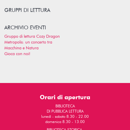
GRUPPI DI LETTURA
ARCHIVIO EVENTI
Gruppo di lettura Cozy Dragon
Metropolis: un concerto tra
Macchina e Natura
Gioca con noi!
Orari di apertura
BIBLIOTECA
DI PUBBLICA LETTURA
lunedì - sabato 8.30 - 22.00
domenica 8.30 - 13.00