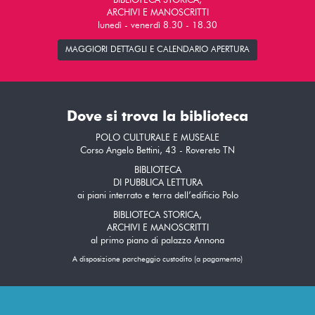
BIBLIOTECA STORICA,
ARCHIVI E MANOSCRITTI
lunedì - venerdì 8.30 - 18.30
MAGGIORI DETTAGLI E CALENDARIO APERTURA
Dove si trova la biblioteca
POLO CULTURALE E MUSEALE
Corso Angelo Bettini, 43 - Rovereto TN
BIBLIOTECA
DI PUBBLICA LETTURA
ai piani interrato e terra dell’edificio Polo
BIBLIOTECA STORICA,
ARCHIVI E MANOSCRITTI
al primo piano di palazzo Annona
A disposizione parcheggio custodito (a pagamento)