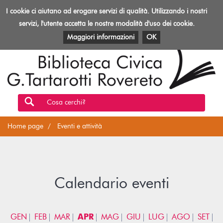
Biblioteca
I cookie ci aiutano ad erogare servizi di qualità. Utilizzando i nostri
Toggl
Rovereto
navig
servizi, l'utente accetta le nostre modalità d'uso dei cookie.
EVENTI E ATTIVITÀ
PATRIMONIO E RISORSE
Maggiori informazioni
OK
Cosa cerchi?
Home page
Eventi e attività
Calendario eventi
GEN
FEB
MAR
APR
MAG
GIU
LUG
AGO
SET