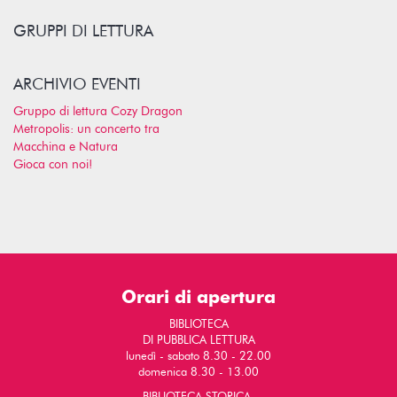
GRUPPI DI LETTURA
ARCHIVIO EVENTI
Gruppo di lettura Cozy Dragon
Metropolis: un concerto tra
Macchina e Natura
Gioca con noi!
Orari di apertura
BIBLIOTECA
DI PUBBLICA LETTURA
lunedì - sabato 8.30 - 22.00
domenica 8.30 - 13.00