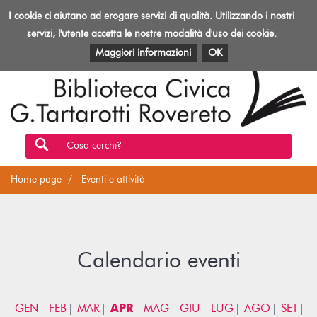
Biblioteca
I cookie ci aiutano ad erogare servizi di qualità. Utilizzando i nostri
Toggl
Rovereto
navig
servizi, l'utente accetta le nostre modalità d'uso dei cookie.
EVENTI E ATTIVITÀ
PATRIMONIO E RISORSE
Maggiori informazioni
OK
Cosa cerchi?
Home page
Eventi e attività
Calendario eventi
GEN
FEB
MAR
APR
MAG
GIU
LUG
AGO
SET