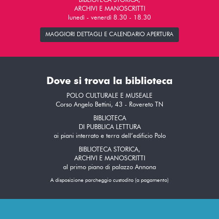
BIBLIOTECA STORICA,
ARCHIVI E MANOSCRITTI
lunedì - venerdì 8.30 - 18.30
MAGGIORI DETTAGLI E CALENDARIO APERTURA
Dove si trova la biblioteca
POLO CULTURALE E MUSEALE
Corso Angelo Bettini, 43 - Rovereto TN
BIBLIOTECA
DI PUBBLICA LETTURA
ai piani interrato e terra dell’edificio Polo
BIBLIOTECA STORICA,
ARCHIVI E MANOSCRITTI
al primo piano di palazzo Annona
A disposizione parcheggio custodito (a pagamento)