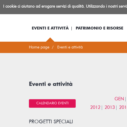
Biblioteca
I cookie ci aiutano ad erogare servizi di qualità. Utilizzando i nostri serv
Io sono...
Log-in
Inform
Rovereto
EVENTI E ATTIVITÀ
PATRIMONIO E RISORSE
Home page
Eventi e attività
Eventi e attività
GEN
CALENDARIO EVENTI
2012
2013
201
PROGETTI SPECIALI