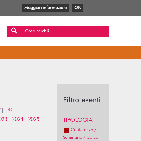
Maggiori informazioni
OK
Facebook
Twitter
YouTube
Anobii
SBT
Mlol
Cosa cerchi?
Filtro eventi
V
DIC
023
2024
2025
TIPOLOGIA
Conferenza /
Seminario / Corso