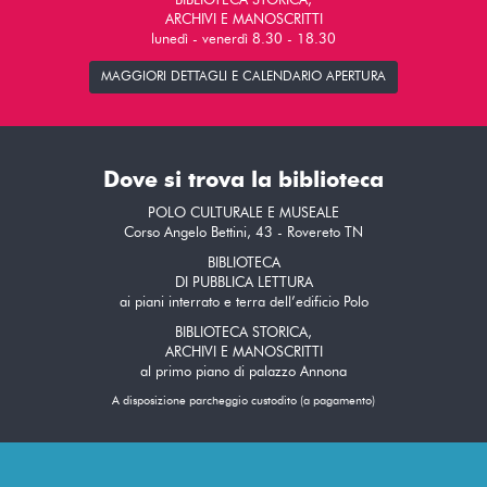
BIBLIOTECA STORICA,
ARCHIVI E MANOSCRITTI
lunedì - venerdì 8.30 - 18.30
MAGGIORI DETTAGLI E CALENDARIO APERTURA
Dove si trova la biblioteca
POLO CULTURALE E MUSEALE
Corso Angelo Bettini, 43 - Rovereto TN
BIBLIOTECA
DI PUBBLICA LETTURA
ai piani interrato e terra dell’edificio Polo
BIBLIOTECA STORICA,
ARCHIVI E MANOSCRITTI
al primo piano di palazzo Annona
A disposizione parcheggio custodito (a pagamento)