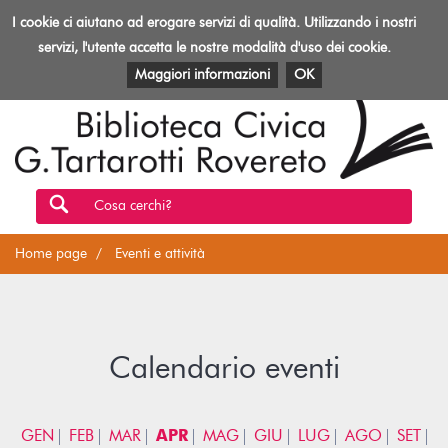
Biblioteca
I cookie ci aiutano ad erogare servizi di qualità. Utilizzando i nostri
Toggl
Rovereto
navig
servizi, l'utente accetta le nostre modalità d'uso dei cookie.
EVENTI E ATTIVITÀ
PATRIMONIO E RISORSE
Maggiori informazioni
OK
Cosa cerchi?
Home page
Eventi e attività
Calendario eventi
GEN
FEB
MAR
APR
MAG
GIU
LUG
AGO
SET