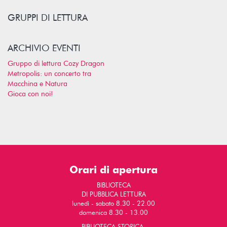
GRUPPI DI LETTURA
ARCHIVIO EVENTI
Gruppo di lettura Cozy Dragon
Metropolis: un concerto tra
Macchina e Natura
Gioca con noi!
Orari di apertura
BIBLIOTECA
DI PUBBLICA LETTURA
lunedì - sabato 8.30 - 22.00
domenica 8.30 - 13.00