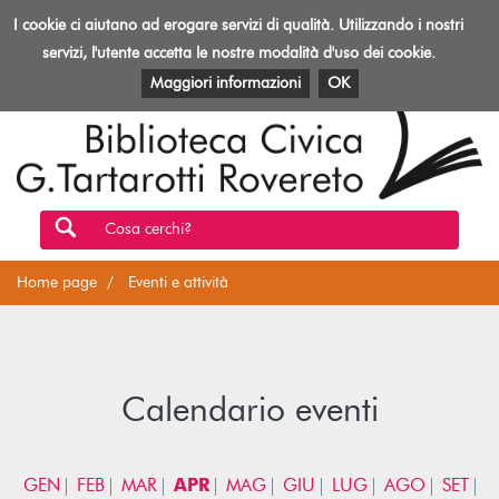
Biblioteca
I cookie ci aiutano ad erogare servizi di qualità. Utilizzando i nostri
Toggl
Rovereto
navig
servizi, l'utente accetta le nostre modalità d'uso dei cookie.
EVENTI E ATTIVITÀ
PATRIMONIO E RISORSE
Maggiori informazioni
OK
Cosa cerchi?
Home page
Eventi e attività
Calendario eventi
GEN
FEB
MAR
APR
MAG
GIU
LUG
AGO
SET