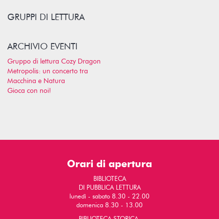
GRUPPI DI LETTURA
ARCHIVIO EVENTI
Gruppo di lettura Cozy Dragon
Metropolis: un concerto tra
Macchina e Natura
Gioca con noi!
Orari di apertura
BIBLIOTECA
DI PUBBLICA LETTURA
lunedì - sabato 8.30 - 22.00
domenica 8.30 - 13.00