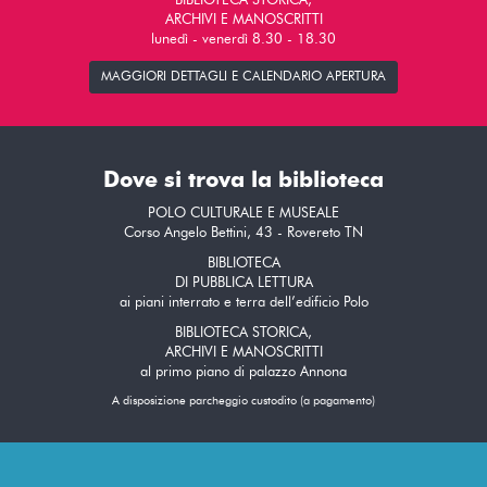
BIBLIOTECA STORICA,
ARCHIVI E MANOSCRITTI
lunedì - venerdì 8.30 - 18.30
MAGGIORI DETTAGLI E CALENDARIO APERTURA
Dove si trova la biblioteca
POLO CULTURALE E MUSEALE
Corso Angelo Bettini, 43 - Rovereto TN
BIBLIOTECA
DI PUBBLICA LETTURA
ai piani interrato e terra dell’edificio Polo
BIBLIOTECA STORICA,
ARCHIVI E MANOSCRITTI
al primo piano di palazzo Annona
A disposizione parcheggio custodito (a pagamento)