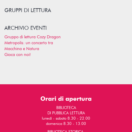
GRUPPI DI LETTURA
ARCHIVIO EVENTI
Gruppo di lettura Cozy Dragon
Metropolis: un concerto tra
Macchina e Natura
Gioca con noi!
Orari di apertura
BIBLIOTECA
DI PUBBLICA LETTURA
lunedì - sabato 8.30 - 22.00
domenica 8.30 - 13.00