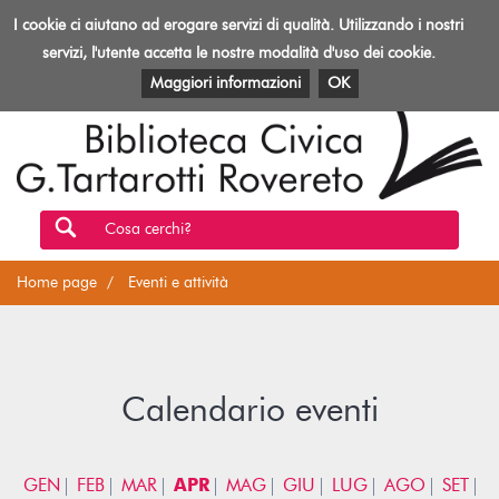
Biblioteca
I cookie ci aiutano ad erogare servizi di qualità. Utilizzando i nostri
Toggl
Rovereto
navig
servizi, l'utente accetta le nostre modalità d'uso dei cookie.
EVENTI E ATTIVITÀ
PATRIMONIO E RISORSE
Maggiori informazioni
OK
Cosa cerchi?
Home page
Eventi e attività
Calendario eventi
GEN
FEB
MAR
APR
MAG
GIU
LUG
AGO
SET