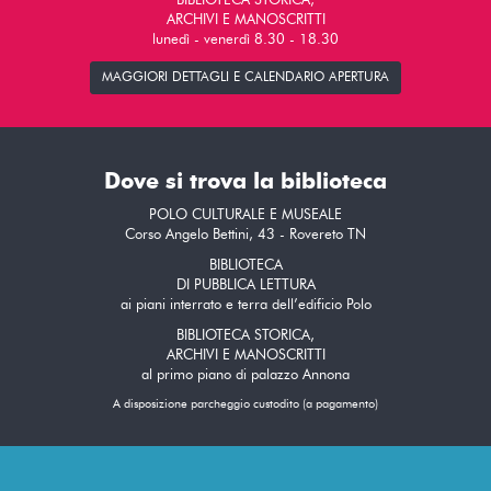
BIBLIOTECA STORICA,
ARCHIVI E MANOSCRITTI
lunedì - venerdì 8.30 - 18.30
MAGGIORI DETTAGLI E CALENDARIO APERTURA
Dove si trova la biblioteca
POLO CULTURALE E MUSEALE
Corso Angelo Bettini, 43 - Rovereto TN
BIBLIOTECA
DI PUBBLICA LETTURA
ai piani interrato e terra dell’edificio Polo
BIBLIOTECA STORICA,
ARCHIVI E MANOSCRITTI
al primo piano di palazzo Annona
A disposizione parcheggio custodito (a pagamento)