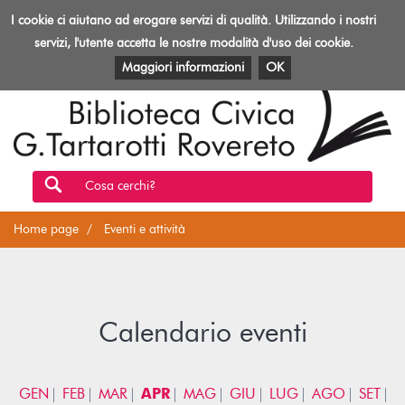
Biblioteca
I cookie ci aiutano ad erogare servizi di qualità. Utilizzando i nostri
Toggl
Rovereto
navig
servizi, l'utente accetta le nostre modalità d'uso dei cookie.
EVENTI E ATTIVITÀ
PATRIMONIO E RISORSE
Maggiori informazioni
OK
Cosa cerchi?
Home page
Eventi e attività
Calendario eventi
GEN
FEB
MAR
APR
MAG
GIU
LUG
AGO
SET