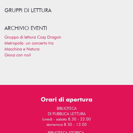
GRUPPI DI LETTURA
ARCHIVIO EVENTI
Gruppo di lettura Cozy Dragon
Metropolis: un concerto tra
Macchina e Natura
Gioca con noi!
Orari di apertura
BIBLIOTECA
DI PUBBLICA LETTURA
lunedì - sabato 8.30 - 22.00
domenica 8.30 - 13.00