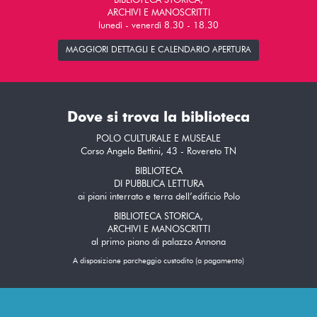
BIBLIOTECA STORICA,
ARCHIVI E MANOSCRITTI
lunedì - venerdì 8.30 - 18.30
MAGGIORI DETTAGLI E CALENDARIO APERTURA
Dove si trova la biblioteca
POLO CULTURALE E MUSEALE
Corso Angelo Bettini, 43 - Rovereto TN
BIBLIOTECA
DI PUBBLICA LETTURA
ai piani interrato e terra dell’edificio Polo
BIBLIOTECA STORICA,
ARCHIVI E MANOSCRITTI
al primo piano di palazzo Annona
A disposizione parcheggio custodito (a pagamento)