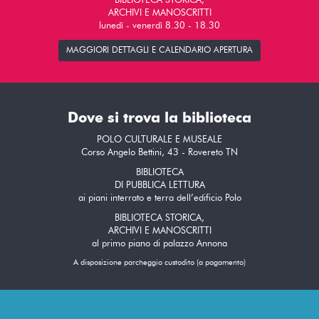
BIBLIOTECA STORICA,
ARCHIVI E MANOSCRITTI
lunedì - venerdì 8.30 - 18.30
MAGGIORI DETTAGLI E CALENDARIO APERTURA
Dove si trova la biblioteca
POLO CULTURALE E MUSEALE
Corso Angelo Bettini, 43 - Rovereto TN
BIBLIOTECA
DI PUBBLICA LETTURA
ai piani interrato e terra dell’edificio Polo
BIBLIOTECA STORICA,
ARCHIVI E MANOSCRITTI
al primo piano di palazzo Annona
A disposizione parcheggio custodito (a pagamento)