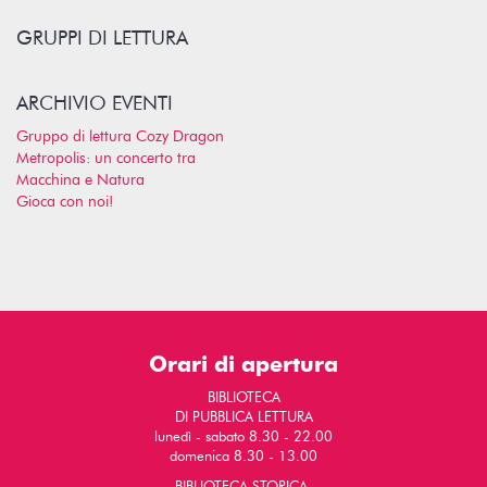
GRUPPI DI LETTURA
ARCHIVIO EVENTI
Gruppo di lettura Cozy Dragon
Metropolis: un concerto tra
Macchina e Natura
Gioca con noi!
Orari di apertura
BIBLIOTECA
DI PUBBLICA LETTURA
lunedì - sabato 8.30 - 22.00
domenica 8.30 - 13.00