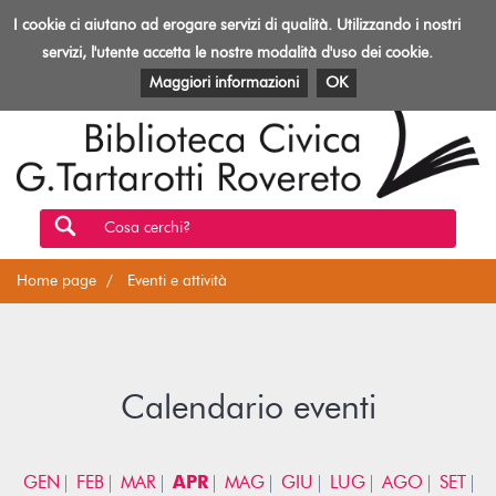
Biblioteca
I cookie ci aiutano ad erogare servizi di qualità. Utilizzando i nostri
Toggl
Rovereto
navig
servizi, l'utente accetta le nostre modalità d'uso dei cookie.
EVENTI E ATTIVITÀ
PATRIMONIO E RISORSE
Maggiori informazioni
OK
Cosa cerchi?
Home page
Eventi e attività
Calendario eventi
GEN
FEB
MAR
APR
MAG
GIU
LUG
AGO
SET